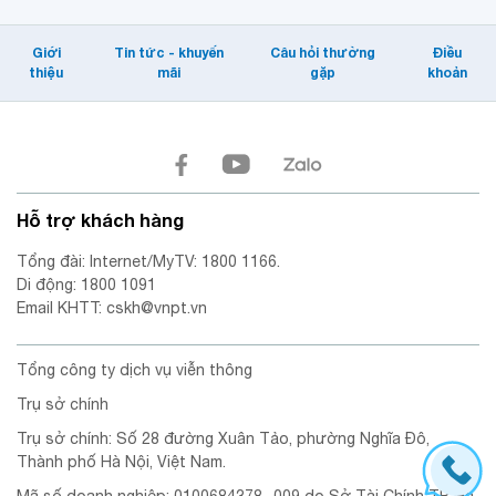
Giới
Tin tức - khuyến
Câu hỏi thường
Điều
thiệu
mãi
gặp
khoản
Hỗ trợ khách hàng
Tổng đài: Internet/MyTV: 1800 1166.
Di động: 1800 1091
Email KHTT: cskh@vnpt.vn
Tổng công ty dịch vụ viễn thông
Trụ sở chính
Trụ sở chính: Số 28 đường Xuân Tảo, phường Nghĩa Đô,
Thành phố Hà Nội, Việt Nam.
Mã số doanh nghiệp: 0100684378 -009 do Sở Tài Chính TP. Hà