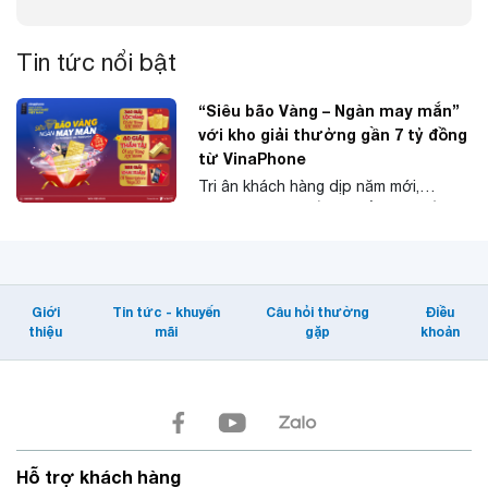
Tin tức nổi bật
“Siêu bão Vàng – Ngàn may mắn”
với kho giải thưởng gần 7 tỷ đồng
từ VinaPhone
Tri ân khách hàng dịp năm mới,
VinaPhone khuyến mại gần 7 tỷ đồng
với hàng ngàn giải thưởng giá trị bao
gồm 40 cây vàng SJC 9999, 360 chỉ
vàng SJC 9999, 888 smartphone.
Chương trình có điều kiện tham gia
Giới
Tin tức - khuyến
Câu hỏi thường
Điều
dễ dàng, mang đến cơ hội trúng
thiệu
mãi
gặp
khoản
thưởng cho tất cả khách hàng sử
dụng di động VinaPhone, Internet
VNPT.
Hỗ trợ khách hàng