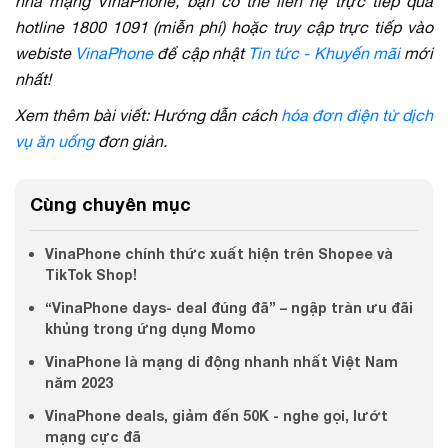
nhà mạng VinaPhone, bạn có thể liên hệ trực tiếp qua
hotline 1800 1091 (miễn phí) hoặc truy cập trực tiếp vào
webiste
VinaPhone
để cập nhật
Tin tức - Khuyến mãi
mới
nhất!
Xem thêm bài viết: Hướng dẫn cách
hóa đơn điện tử dịch
vụ ăn uống
đơn giản.
Cùng chuyên mục
VinaPhone chính thức xuất hiện trên Shopee và
TikTok Shop!
“VinaPhone days- deal đúng đã” – ngập tràn ưu đãi
khủng trong ứng dụng Momo
VinaPhone là mạng di động nhanh nhất Việt Nam
năm 2023
VinaPhone deals, giảm đến 50K - nghe gọi, lướt
mạng cực đã