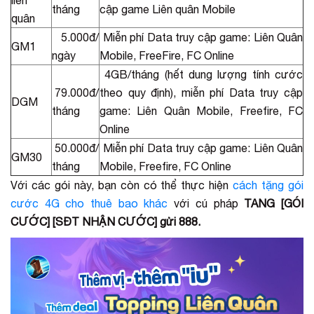
liên
tháng
cập game Liên quân Mobile
quân
5.000đ/
Miễn phí Data truy cập game: Liên Quân
GM1
ngày
Mobile, FreeFire, FC Online
4GB/tháng (hết dung lượng tính cước
79.000đ/
theo quy định), miễn phí Data truy cập
DGM
tháng
game: Liên Quân Mobile, Freefire, FC
Online
50.000đ/
Miễn phí Data truy cập game: Liên Quân
GM30
tháng
Mobile, Freefire, FC Online
Với các gói này, bạn còn có thể thực hiện
cách tặng gói
cước 4G cho thuê bao khác
với cú pháp
TANG [GÓI
CƯỚC] [SĐT NHẬN CƯỚC] gửi 888.