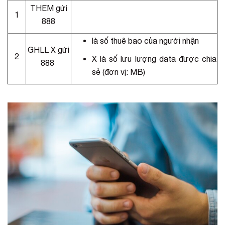
THEM gửi
1
888
là số thuê bao của người nhận
GHLL X gửi
2
X là số lưu lượng data được chia
888
sẻ (đơn vị: MB)