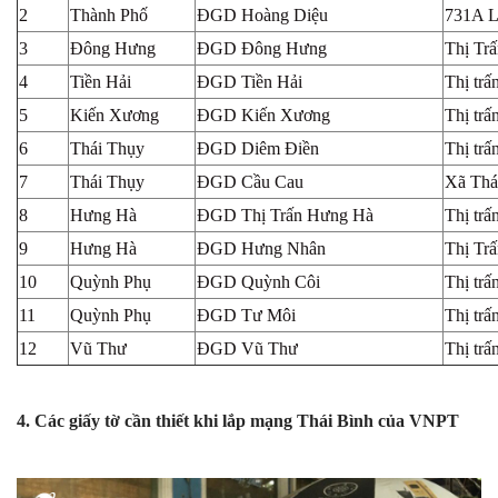
2
Thành Phố
ĐGD Hoàng Diệu
731A L
3
Đông Hưng
ĐGD Đông Hưng
Thị Tr
4
Tiền Hải
ĐGD Tiền Hải
Thị trấ
5
Kiến Xương
ĐGD Kiến Xương
Thị tr
6
Thái Thụy
ĐGD Diêm Điền
Thị tr
7
Thái Thụy
ĐGD Cầu Cau
Xã Thá
8
Hưng Hà
ĐGD Thị Trấn Hưng Hà
Thị tr
9
Hưng Hà
ĐGD Hưng Nhân
Thị Tr
10
Quỳnh Phụ
ĐGD Quỳnh Côi
Thị tr
11
Quỳnh Phụ
ĐGD Tư Môi
Thị tr
12
Vũ Thư
ĐGD Vũ Thư
Thị tr
4. Các giấy tờ cần thiết khi lắp mạng Thái Bình của VNPT