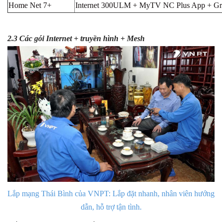
Home Net 7+
Internet 300ULM + MyTV NC Plus App + Gr
2.3 Các gói Internet + truyền hình + Mesh
Lắp mạng Thái Bình của VNPT: Lắp đặt nhanh, nhân viên hướng
dẫn, hỗ trợ tận tình.