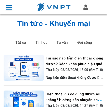
Tin tức - Khuyến mại
Tất cả
Tin hot
Tư vấn
Đời sống
Tại sao nạp tiền điện thoại không
được? Cách khắc phục hiệu quả
Thứ bảy, 08/08/2026, 15:09
(GMT+0)
Nạp tiền điện thoại không được
là
tình trạng có thể xảy ra khi người
dùng thực hiện giao dịch qua ứng
Điện thoại 5G có dùng được 4G
dụng nhà mạng, ngân hàng, ví điện
không? Hướng dẫn chuyển chế
tử hoặc thẻ cào. Nguyên nhân có
độ mạng
Thứ bảy, 08/08/2026, 14:27
(GMT+0)
thể đến từ lỗi kết nối, thông tin thuê