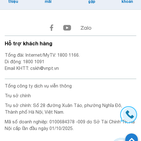
thiệu
mãi
gặp
khoản
thưởng cho tất cả khách hàng sử
dụng di động VinaPhone, Internet
VNPT.
Hỗ trợ khách hàng
Tổng đài: Internet/MyTV: 1800 1166.
Di động: 1800 1091
Email KHTT: cskh@vnpt.vn
Tổng công ty dịch vụ viễn thông
Trụ sở chính
Trụ sở chính: Số 28 đường Xuân Tảo, phường Nghĩa Đô,
Thành phố Hà Nội, Việt Nam.
Mã số doanh nghiệp: 0100684378 -009 do Sở Tài Chính TP. Hà
Nội cấp lần đầu ngày 01/10/2025.