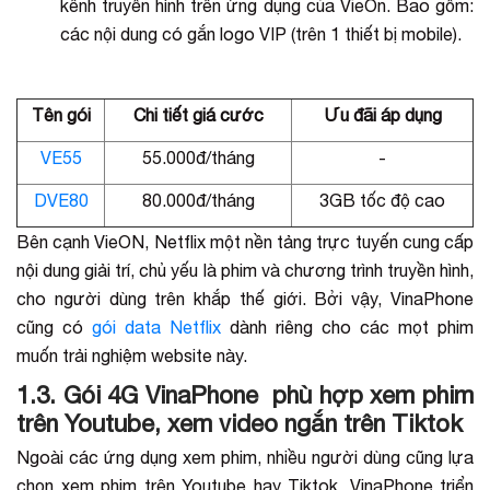
kênh truyền hình trên ứng dụng của VieOn. Bao gồm:
các nội dung có gắn logo VIP (trên 1 thiết bị mobile).
Tên gói
Chi tiết giá cước
Ưu đãi áp dụng
VE55
55.000đ/tháng
-
DVE80
80.000đ/tháng
3GB tốc độ cao
Bên cạnh VieON, Netflix một nền tảng trực tuyến cung cấp
nội dung giải trí, chủ yếu là phim và chương trình truyền hình,
cho người dùng trên khắp thế giới. Bởi vậy, VinaPhone
cũng có
gói data Netflix
dành riêng cho các mọt phim
muốn trải nghiệm website này.
1.3. Gói 4G VinaPhone phù hợp xem phim
trên Youtube, xem video ngắn trên Tiktok
Ngoài các ứng dụng xem phim, nhiều người dùng cũng lựa
chọn xem phim trên Youtube hay Tiktok. VinaPhone triển