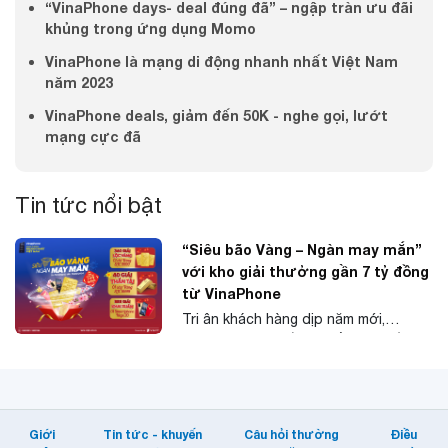
“VinaPhone days- deal đúng đã” – ngập tràn ưu đãi
khủng trong ứng dụng Momo
VinaPhone là mạng di động nhanh nhất Việt Nam
năm 2023
VinaPhone deals, giảm đến 50K - nghe gọi, lướt
mạng cực đã
Tin tức nổi bật
“Siêu bão Vàng – Ngàn may mắn”
với kho giải thưởng gần 7 tỷ đồng
từ VinaPhone
Tri ân khách hàng dịp năm mới,
VinaPhone khuyến mại gần 7 tỷ đồng
với hàng ngàn giải thưởng giá trị bao
gồm 40 cây vàng SJC 9999, 360 chỉ
vàng SJC 9999, 888 smartphone.
Chương trình có điều kiện tham gia
Giới
Tin tức - khuyến
Câu hỏi thường
Điều
dễ dàng, mang đến cơ hội trúng