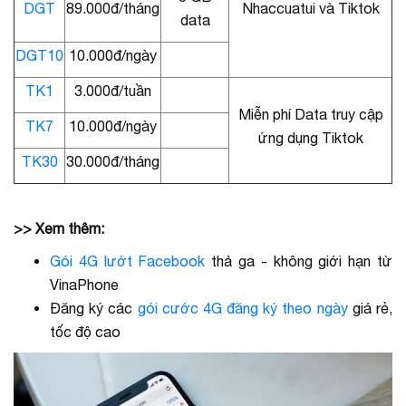
DGT
89.000đ/tháng
Nhaccuatui và Tiktok
data
DGT10
10.000đ/ngày
TK1
3.000đ/tuần
Miễn phí Data truy cập
TK7
10.000đ/ngày
ứng dụng Tiktok
TK30
30.000đ/tháng
>> Xem thêm:
Gói 4G lướt Facebook
thả ga - không giới hạn từ
VinaPhone
Đăng ký các
gói cước 4G đăng ký theo ngày
giá rẻ,
tốc độ cao