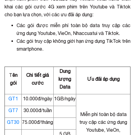
khai các gói cước 4G xem phim trên Youtube và Tiktok
cho bạn lựa chọn, với các ưu đãi áp dụng:
Các gói được miễn phí toàn bộ data truy cập các
ứng dụng Youtube, VieOn, Nhaccuatui và Tiktok.
Các gói truy cập không giới hạn ứng dụng TikTok trên
smartphone.
Dung
T
ên
Chi tiết giá
lượng
Ưu đãi áp dụng
gói
cước
Data
GT1
10.000đ/ngày
1GB/ngày
GT7
30.000đ/tuần
Miễn phí toàn bộ data
GT30
75.000đ/tháng
truy cập các ứng dụng
Youtube, VieOn,
5 GB