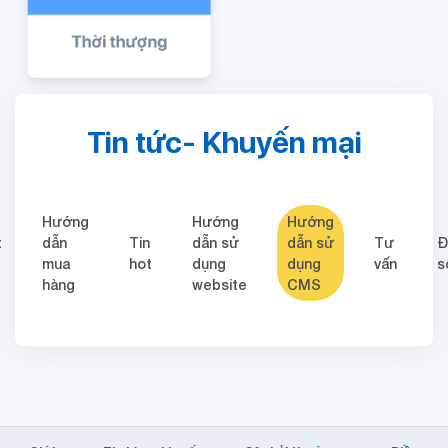
Tin tức- Khuyến mại
Hướng
Hướng
Hướng
t
dẫn
Tin
dẫn sử
dẫn sử
Tư
Đ
mua
hot
dụng
dụng
vấn
s
hàng
website
CMS