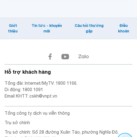
nhanh nhất Việt Nam
2023. Thông tin được
công bố chính thức trên
website Speedtest.net
Giới
Tin tức - khuyến
Câu hỏi thường
Điều
thiệu
mãi
gặp
khoản
của Tổ chức Ookla, đơn vị
đo kiểm tốc độ di động và
internet hàng đầu thế giới.
Hỗ trợ khách hàng
Tổng đài: Internet/MyTV: 1800 1166.
Di động: 1800 1091
Email KHTT: cskh@vnpt.vn
Tổng công ty dịch vụ viễn thông
Trụ sở chính
Trụ sở chính: Số 28 đường Xuân Tảo, phường Nghĩa Đô,