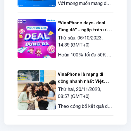
Với mong muốn mang đến
trải nghiệm mua sắm tiện
lợi cho khách hàng, từ
“VinaPhone days- deal
ngày 15/9/2023,
đúng đã” – ngập tràn ưu
VinaPhone chính thức triển
đãi khủng trong ứng dụng
Thứ sáu, 06/10/2023,
khai bán các thiết bị công
Momo
14:39
(GMT+0)
nghệ và viễn thông trên 2
sàn thương mại điện tử
Hoàn 100% tối đa 50K khi
“siêu nhộn nhịp” tại Việt
nạp Data Vinaphone bằng
Nam: Shopee và TikTok
ví trả sau Momo
Shop
VinaPhone là mạng di
động nhanh nhất Việt
Nam năm 2023
Thứ hai, 20/11/2023,
08:57
(GMT+0)
Theo công bố kết quả đo
kiểm mới nhất của
Speedtest, VinaPhone đã
trở thành mạng di động