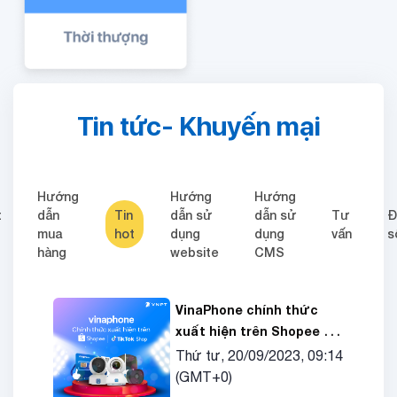
Tin tức- Khuyến mại
Hướng
Hướng
Hướng
t
dẫn
Tin
dẫn sử
dẫn sử
Tư
Đ
mua
hot
dụng
dụng
vấn
s
hàng
website
CMS
VinaPhone chính thức
xuất hiện trên Shopee và
TikTok Shop!
Thứ tư, 20/09/2023, 09:14
(GMT+0)