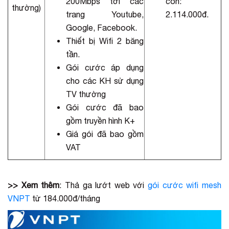
200Mbps tới các
còn:
thường)
trang Youtube,
2.114.000đ.
Google, Facebook.
Thiết bị Wifi 2 băng
tần.
Gói cước áp dụng
cho các KH sử dụng
TV thường
Gói cước đã bao
gồm truyền hình K+
Giá gói đã bao gồm
VAT
>> Xem thêm
: Thả ga lướt web với
gói cước wifi mesh
VNPT
từ 184.000đ/tháng