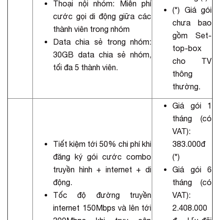
Thoại nội nhóm: Miễn phí
(*) Giá gói
cước gọi di động giữa các
chưa bao
thành viên trong nhóm
gồm Set-
Data chia sẻ trong nhóm:
top-box
30GB data chia sẻ nhóm,
cho TV
tối đa 5 thành viên.
thông
thường.
Giá gói 1
tháng (có
VAT):
Tiết kiệm tới 50% chi phí khi
383.000đ
đăng ký gói cước combo
(*)
truyền hình + internet + di
Giá gói 6
động.
tháng (có
Tốc độ đường truyền
VAT):
internet 150Mbps và lên tới
2.408.000