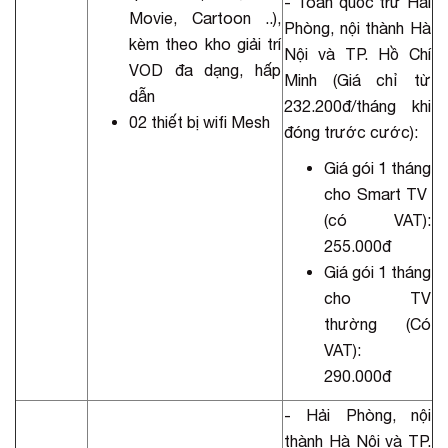
- Toàn quốc trừ Hải
Movie, Cartoon ..),
Phòng, nội thành Hà
kèm theo kho giải trí
Nội và TP. Hồ Chí
VOD đa dạng, hấp
Minh (Giá chỉ từ
dẫn
232.200đ/tháng khi
02 thiết bị wifi Mesh
đóng trước cước):
Giá gói 1 tháng
cho Smart TV
(có VAT):
255.000đ
Giá gói 1 tháng
cho TV
thường (Có
VAT):
290.000đ
- Hải Phòng, nội
thành Hà Nội và TP.