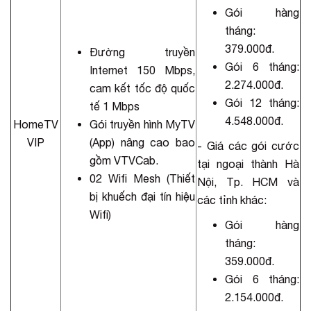
Gói hàng
tháng:
379.000đ.
Đường truyền
Gói 6 tháng:
Internet 150 Mbps,
2.274.000đ.
cam kết tốc độ quốc
Gói 12 tháng:
tế 1 Mbps
4.548.000đ.
HomeTV
Gói truyền hình MyTV
VIP
(App) nâng cao bao
- Giá các gói cước
gồm VTVCab.
tại ngoại thành Hà
02 Wifi Mesh (Thiết
Nội, Tp. HCM và
bị khuếch đại tín hiệu
các tỉnh khác:
Wifi)
Gói hàng
tháng:
359.000đ.
Gói 6 tháng:
2.154.000đ.