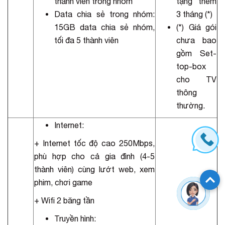
thành viên trong nhóm
tặng thêm
Data chia sẻ trong nhóm:
3 tháng (*)
15GB data chia sẻ nhóm,
(*) Giá gói
tối đa 5 thành viên
chưa bao
gồm Set-
top-box
cho TV
thông
thường.
Internet:
+ Internet tốc độ cao 250Mbps,
phù hợp cho cả gia đình (4-5
thành viên) cùng lướt web, xem
phim, chơi game
+ Wifi 2 băng tần
Truyền hình: