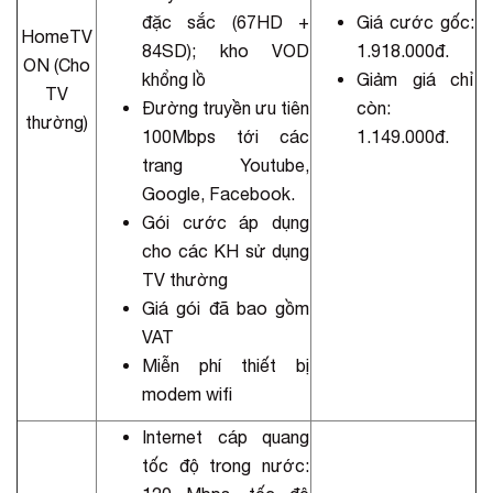
đặc sắc (67HD +
Giá cước gốc:
HomeTV
84SD); kho VOD
1.918.000đ.
ON (Cho
khổng lồ
Giảm giá chỉ
TV
Đường truyền ưu tiên
còn:
thường)
100Mbps tới các
1.149.000đ.
trang Youtube,
Google, Facebook.
Gói cước áp dụng
cho các KH sử dụng
TV thường
Giá gói đã bao gồm
VAT
Miễn phí thiết bị
modem wifi
Internet cáp quang
tốc độ trong nước: