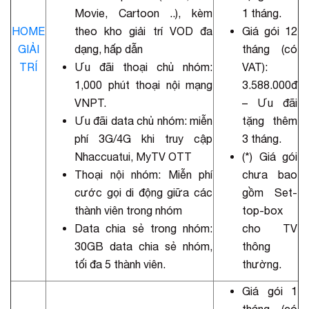
Movie, Cartoon ..), kèm
1 tháng.
HOME
theo kho giải trí VOD đa
Giá gói 12
GIẢI
dạng, hấp dẫn
tháng (có
TRÍ
Ưu đãi thoại chủ nhóm:
VAT):
1,000 phút thoại nội mạng
3.588.000đ
VNPT.
– Ưu đãi
Ưu đãi data chủ nhóm: miễn
tặng thêm
phí 3G/4G khi truy cập
3 tháng.
Nhaccuatui, MyTV OTT
(*) Giá gói
Thoại nội nhóm: Miễn phí
chưa bao
cước gọi di động giữa các
gồm Set-
thành viên trong nhóm
top-box
Data chia sẻ trong nhóm:
cho TV
30GB data chia sẻ nhóm,
thông
tối đa 5 thành viên.
thường.
Giá gói 1
tháng (có