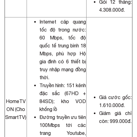
Gói 12 tháng:
4.308.000đ.
Internet cáp quang
tốc độ trong nước:
60 Mbps, tốc độ
quốc tế trung bình 18
Mbps, phù hợp Hộ
gia đình có 6 thiết bị
truy nhập mạng đồng
thời.
Truyền hình: 151 kênh
đặc sắc (67HD +
Giá cước gốc:
HomeTV
84SD); kho VOD
1.610.000đ.
ON (Cho
khổng lồ
Giảm giá chỉ
SmartTV)
Đường truyền ưu tiên
còn: 999.000đ.
100Mbps tới các
trang Youtube,