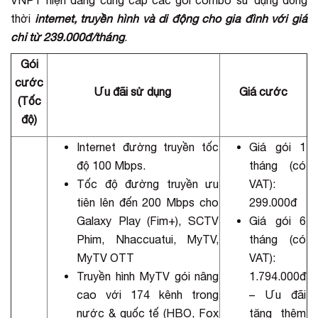
thời
internet, truyền hình và di động cho gia đình với giá
chỉ từ 239.000đ/tháng
.
Gói
cước
Ưu đãi sử dụng
Giá cước
(Tốc
độ)
Internet đường truyền tốc
Giá gói 1
độ 100 Mbps.
tháng (có
Tốc độ đường truyền ưu
VAT):
tiên lên đến 200 Mbps cho
299.000đ
Galaxy Play (Fim+), SCTV
Giá gói 6
Phim, Nhaccuatui, MyTV,
tháng (có
MyTV OTT
VAT):
Truyền hình MyTV gói nâng
1.794.000đ
cao với 174 kênh trong
– Ưu đãi
nước & quốc tế (HBO, Fox
tặng thêm