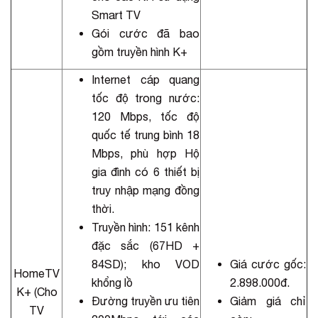
Smart TV
Gói cước đã bao
gồm truyền hình K+
Internet cáp quang
tốc độ trong nước:
120 Mbps, tốc độ
quốc tế trung bình 18
Mbps, phù hợp Hộ
gia đình có 6 thiết bị
truy nhập mạng đồng
thời.
Truyền hình: 151 kênh
đặc sắc (67HD +
84SD); kho VOD
Giá cước gốc:
HomeTV
khổng lồ
2.898.000đ.
K+ (Cho
Đường truyền ưu tiên
Giảm giá chỉ
TV