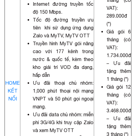
Internet đường truyền tốc
VAT):
độ 150 Mbps.
289.000đ
Tốc độ đường truyền ưu
(*)
tiên khi sử dụng ứng dụng
Giá gói 6
Zalo và MyTV, MyTV OTT
tháng (có
Truyền hình MyTV gói nâng
VAT):
cao với 177 kênh trong
1.734.000đ
nước & quốc tế, kèm theo
– Ưu đãi
kho giải trí VOD đa dạng,
tặng thêm
hấp dẫn
1 tháng (*)
HOME
Ưu đãi thoại chủ nhóm:
Giá gói 12
KẾT
1,000 phút thoại nội mạng
tháng (có
NỐI
VNPT và 50 phút gọi ngoại
VAT):
mạng.
3.468.000đ
Ưu đãi data chủ nhóm: miễn
– Ưu đãi
phí 3G/4G khi truy cập Zalo
tặng thêm
và xem MyTV OTT
3 tháng (*)