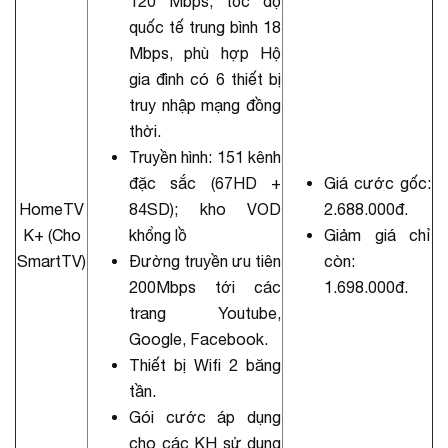
120 Mbps, tốc độ
quốc tế trung bình 18
Mbps, phù hợp Hộ
gia đình có 6 thiết bị
truy nhập mạng đồng
thời.
Truyền hình: 151 kênh
đặc sắc (67HD +
Giá cước gốc:
HomeTV
84SD); kho VOD
2.688.000đ.
K+ (Cho
khổng lồ
Giảm giá chỉ
SmartTV)
Đường truyền ưu tiên
còn:
200Mbps tới các
1.698.000đ.
trang Youtube,
Google, Facebook.
Thiết bị Wifi 2 băng
tần.
Gói cước áp dụng
cho các KH sử dụng