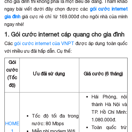
cho gia đình thì không phải là một điều dễ dàng. Tham khảo
ngay bài viết dưới đây chọn được các
gói cước internet
gia đình
giá cực rẻ chỉ từ 169.000đ cho ngôi nhà của mình
ngay nhé!
1. Gói cước internet cáp quang cho gia đình
Các
gói cước internet của VNPT
được áp dụng toàn quốc
với nhiều ưu đãi hấp dẫn. Cụ thể:
Gói
cước
Ưu đãi sử dụng
Giá cước (6 tháng)
(Tốc
độ)
Hải Phòng, nội
thành Hà Nội và
TP. Hồ Chí Minh:
Tốc độ tối đa trong
1.080.000đ.
HOME
nước: 80 Mbps
Toàn quốc trừ
1
Miễn phí modem Wifi