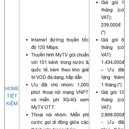
Giá gói 1
tháng (có
VAT):
239.000đ
(*)
Internet đường truyền tốc
Giá gói 6
độ 120 Mbps.
tháng (có
Truyền hình MyTV gói chuẩn
VAT):
với 151 kênh trong nước &
1.434.000đ
quốc tế, kèm theo kho giải
– Ưu đãi
trí VOD đa dạng, hấp dẫn
tặng thêm
Ưu đãi chủ nhóm: 1,000
1 tháng (*)
HOME
phút thoại nội mạng VNPT
Giá gói 12
TIẾT
và miễn phí 3G/4G xem
tháng (có
KIỆM
MyTV OTT
VAT):
Thoại nội nhóm: Miễn phí
2.868.000đ
cước gọi di động giữa các
- Ưu đãi