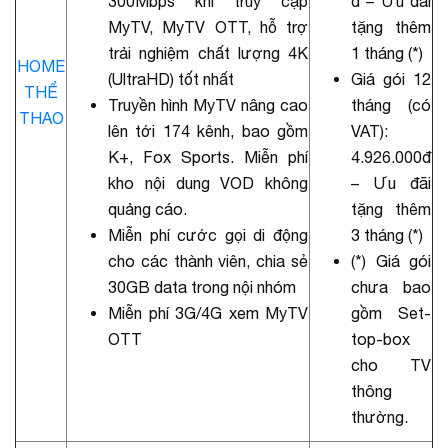
300Mbps khi truy cập
đ – Ưu đãi
MyTV, MyTV OTT, hỗ trợ
tặng thêm
trải nghiệm chất lượng 4K
1 tháng (*)
HOME
(UltraHD) tốt nhất
Giá gói 12
THỂ
Truyền hình MyTV nâng cao
tháng (có
THAO
lên tới 174 kênh, bao gồm
VAT):
K+, Fox Sports. Miễn phí
4.926.000đ
kho nội dung VOD không
– Ưu đãi
quảng cáo.
tặng thêm
Miễn phí cước gọi di động
3 tháng (*)
cho các thành viên, chia sẻ
(*) Giá gói
30GB data trong nội nhóm
chưa bao
Miễn phí 3G/4G xem MyTV
gồm Set-
OTT
top-box
cho TV
thông
thường.