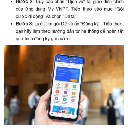
Bước 2:
Truy cập phần “Dịch vụ” tại giao diện chính
của ứng dụng My VNPT. Tiếp theo vào mục “Gói
cước di động” và chọn “Data”.
Bước 3:
Lướt tìm gói D2 và ấn “Đăng ký”. Tiếp theo,
bạn hãy làm theo hướng dẫn từ hệ thống để hoàn tất
quá trình đăng ký gói cước.