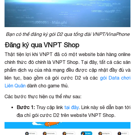
Bạn có thể đăng ký gói D2 qua tổng đài VNPT/VinaPhone
Đăng ký qua VNPT Shop
Thật tiện lợi khi VNPT đã có một website bán hàng online
chính thức đó chính là VNPT Shop. Tại đây, tất cả các sản
phẩm dịch vụ của nhà mạng đều được cập nhật đầy đủ và
liên tục, bao gồm cả gói cước D2 và các
gói Data chơi
Liên Quân
dành cho game thủ.
Các bước thực hiện cụ thể như sau:
Bước 1:
Truy cập link
tại đây
. Link này sẽ dẫn bạn tới
địa chỉ gói cước D2 trên website VNPT Shop.