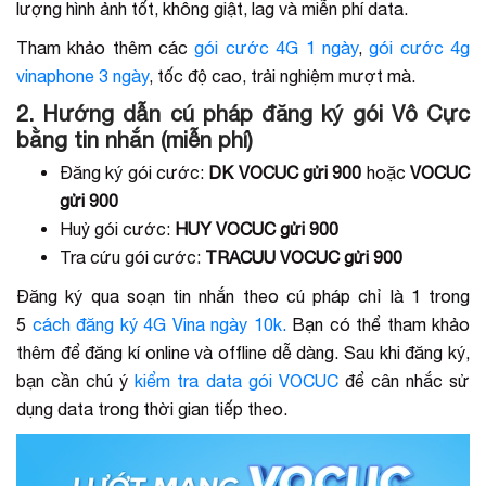
lượng hình ảnh tốt, không giật, lag và miễn phí data.
Tham khảo thêm các
gói cước 4G 1 ngày
,
gói cước 4g
vinaphone 3 ngày
, tốc độ cao, trải nghiệm mượt mà.
2. Hướng dẫn cú pháp đăng ký gói Vô Cực
bằng tin nhắn (miễn phí)
Đăng ký gói cước:
DK VOCUC gửi 900
hoặc
VOCUC
gửi 900
Huỷ gói cước:
HUY VOCUC gửi 900
Tra cứu gói cước:
TRACUU VOCUC gửi 900
Đăng ký qua soạn tin nhắn theo cú pháp chỉ là 1 trong
5
cách đăng ký 4G Vina ngày 10k
.
Bạn có thể tham khảo
thêm để đăng kí online và offline dễ dàng. Sau khi đăng ký,
bạn cần chú ý
kiểm tra data gói VOCUC
để cân nhắc sử
dụng data trong thời gian tiếp theo.