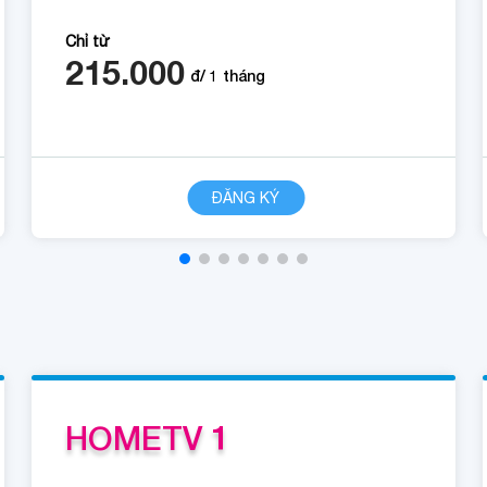
Chỉ từ
215.000
đ/
1
tháng
CHI TIẾT
ĐĂNG KÝ
HOMETV 1