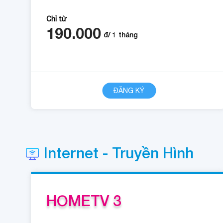
Chỉ từ
190.000
đ/
1
tháng
CHI TIẾT
ĐĂNG KÝ
Internet - Truyền Hình
HOMETV 3