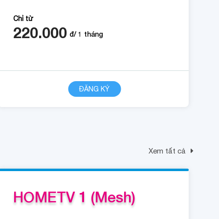
Chỉ từ
220.000
đ/
1
tháng
CHI TIẾT
ĐĂNG KÝ
Xem tất cả
HOMETV 1 (Mesh)