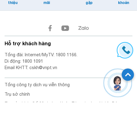
thiệu
mãi
gặp
khoản
Hỗ trợ khách hàng
Tổng đài: Internet/MyTV: 1800 1166.
Di động: 1800 1091
Email KHTT: cskh@vnpt.vn
Tổng công ty dịch vụ viễn thông
Trụ sở chính
Trụ sở chính: Số 28 đường Xuân Tảo, phường Nghĩa Đô,
Thành phố Hà Nội, Việt Nam.
Mã số doanh nghiệp: 0100684378 -009 do Sở Tài Chính TP. Hà
Nội cấp lần đầu ngày 01/10/2025.