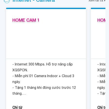
Internet - Camera
Xem tất cả
HOME CAM 1
HOME
- Internet 300 Mbps. Hỗ trợ nâng cấp
- Inter
XGSPON.
XGSPO
- Miễn phí 01 Camera Indoor + Cloud 3
- Miễn 
ngày.
- Miễn 
- Tặng 1 tháng khi đóng cước trước 12
ngày.
tháng.
- Tặng
tháng.