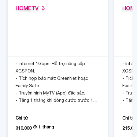
HOMETV  3
HOME
- Internet 1Gbps. Hỗ trợ nâng cấp
- Inter
XGSPON.
XGSPO
- Tích hợp bảo mật: GreenNet hoặc
- Tích
Family Safe.
Family 
- Truyền hình MyTV (App) đặc sắc.
- Truyề
- Tặng 1 tháng khi đóng cước trước 12
- Tặng
tháng.
tháng.
Chỉ từ
Chỉ từ
đ/
1
tháng
310.000
215.00