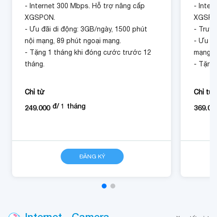
- Internet 300 Mbps. Hỗ trợ nâng cấp
- Inter
XGSPON.
XGSPO
- Ưu đãi di động: 3GB/ngày, 1500 phút
- Truyề
nội mạng, 89 phút ngoại mạng.
- Ưu đã
- Tặng 1 tháng khi đóng cước trước 12
mạng, 
tháng.
- Tặng
tháng.
Chỉ từ
Chỉ từ
đ/
1
tháng
249.000
369.00
CHI TIẾT
ĐĂNG KÝ