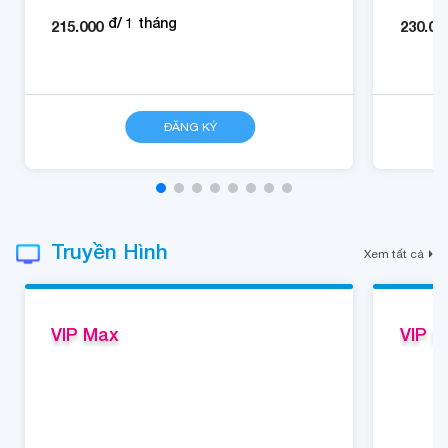
Chỉ từ
Chỉ từ
đ/
1
tháng
215.000
230.00
CHI TIẾT
ĐĂNG KÝ
CHI TIẾT
Truyền Hình
Xem tất cả
VIP Max
VIP L