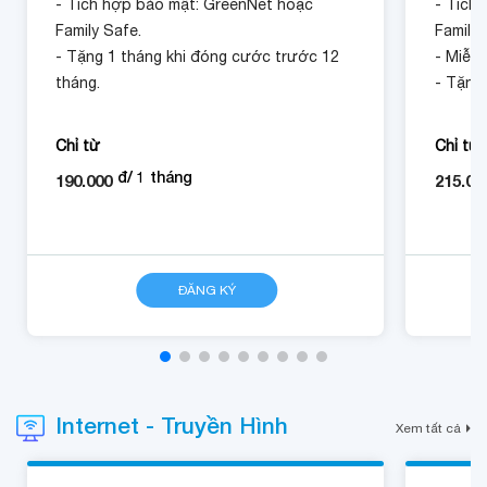
XGSPON.
XGSPO
- Tích hợp bảo mật: GreenNet hoặc
- Tích
Family Safe.
Family 
- Tặng 1 tháng khi đóng cước trước 12
- Miễn 
tháng.
- Tặng
tháng.
Chỉ từ
Chỉ từ
đ/
1
tháng
190.000
215.00
CHI TIẾT
ĐĂNG KÝ
CHI TIẾT
Internet - Truyền Hình
Xem tất cả