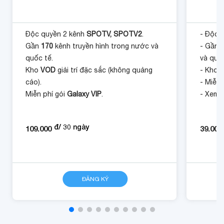
Độc quyền 2 kênh
SPOTV, SPOTV2
.
- Độc 
Gần
170
kênh truyền hình trong nước và
- Gần
quốc tế.
và quố
Kho
VOD
giải trí đặc sắc (không quảng
- Kho
V
cáo).
- Miễn 
Miễn phí gói
Galaxy VIP
.
- Xem t
PC.
đ/
30
ngày
109.000
39.000
CHI TIẾT
ĐĂNG KÝ
CHI TIẾT