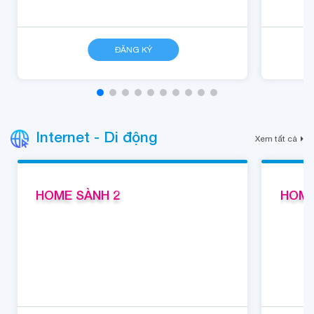
CHI TIẾT
ĐĂNG KÝ
CHI TIẾT
Internet - Di động
Xem tất cả
HOME SÀNH 2
HOME