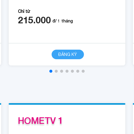
Chỉ từ
215.000
đ/
1
tháng
CHI TIẾT
ĐĂNG KÝ
HOMETV 1