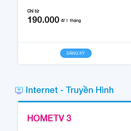
Chỉ từ
190.000
đ/
1
tháng
CHI TIẾT
ĐĂNG KÝ
Internet - Truyền Hình
HOMETV 3