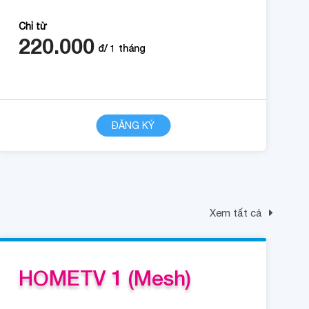
Chỉ từ
220.000
đ/
1
tháng
CHI TIẾT
ĐĂNG KÝ
Xem tất cả
HOMETV 1 (Mesh)