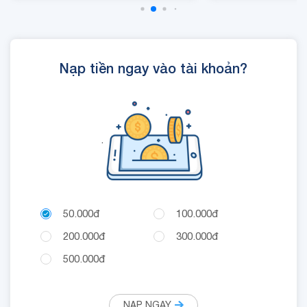
- Cộng 300 RUBY, 01 Mã
Quyền Lợi IOE sử dụng
trong 24 giờ.
Nạp tiền ngay vào tài khoản?
.
50.000đ
100.000đ
200.000đ
300.000đ
500.000đ
NẠP NGAY