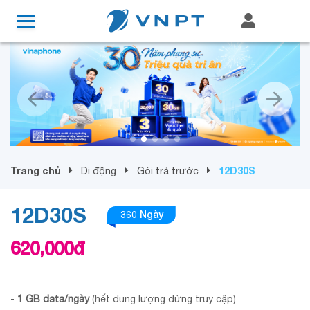
Trang chủ
12D30S
Di động
Gói trả trước
12D30S
360 Ngày
620,000
đ
-
1 GB data/ngày
(hết dung lượng dừng truy cập)