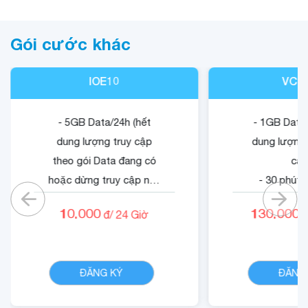
Gói cước khác
IOE10
VCB
- 5GB Data/24h (hết
- 1GB Data/
dung lượng truy cập
dung lượng 
theo gói Data đang có
cập
hoặc dừng truy cập nếu
- 30 phút 
không có gói).
mạn
10.000
130.000
đ/
24
Giờ
đ
- 05 phút ngoại mạng .
- 1500 phút 
- Không tính cước cuộc
nội mạn
CHI TIẾT
gọi nội mạng di động
- Quyền lợi 
ĐĂNG KÝ
ĐĂNG
VinaPhone dưới 20 phút
dung dịch
(tối đa 1440 phút)
Cloud