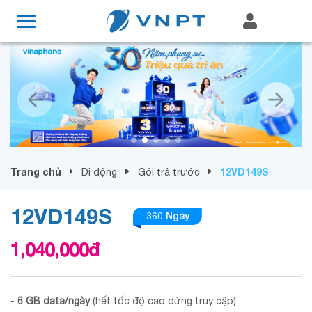
Trang chủ
12VD149S
Di động
Gói trả trước
12VD149S
360 Ngày
1,040,000
đ
-
6 GB data/ngày
(hết tốc độ cao dừng truy cập).