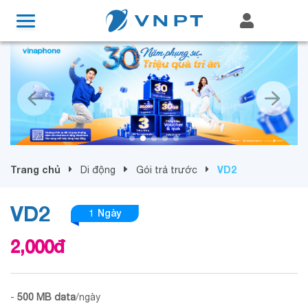
Trang chủ
VD2
Di động
Gói trả trước
VD2
1 Ngày
2,000
đ
-
500
MB
data
/ngày