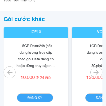
1800 1091 (miễn phí)
Gói cước khác
IOE10
VCB
- 5GB Data/24h (hết
- 1GB Data/
dung lượng truy cập
dung lượng 
theo gói Data đang có
cập
hoặc dừng truy cập nếu
- 30 phút 
không có gói).
mạn
10.000
130.000
đ/
24
Giờ
đ
- 05 phút ngoại mạng .
- 1500 phút 
- Không tính cước cuộc
nội mạn
CHI TIẾT
gọi nội mạng di động
- Quyền lợi 
ĐĂNG KÝ
ĐĂNG
VinaPhone dưới 20 phút
dung dịch
(tối đa 1440 phút)
Cloud