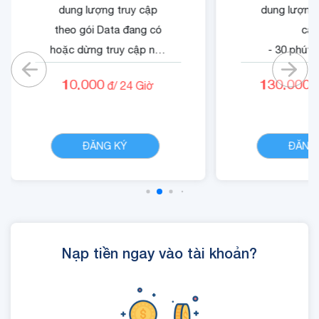
dung lượng truy cập
dung lượng 
theo gói Data đang có
cập
hoặc dừng truy cập nếu
- 30 phút 
không có gói).
mạn
10.000
130.000
đ/
24
Giờ
đ
- 05 phút ngoại mạng .
- 1500 phút 
- Không tính cước cuộc
nội mạn
CHI TIẾT
gọi nội mạng di động
- Quyền lợi 
ĐĂNG KÝ
ĐĂNG
VinaPhone dưới 20 phút
dung dịch
(tối đa 1440 phút)
Cloud
- Cộng 300 RUBY, 01 Mã
Quyền Lợi IOE sử dụng
trong 24 giờ.
Nạp tiền ngay vào tài khoản?