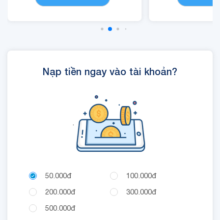
(tối đa 1440 phút)
Cloud
- Cộng 300 RUBY, 01 Mã
Quyền Lợi IOE sử dụng
trong 24 giờ.
Nạp tiền ngay vào tài khoản?
.
50.000đ
100.000đ
200.000đ
300.000đ
500.000đ