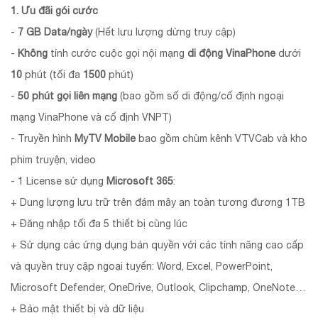
1. Ưu đãi gói cước
-
7 GB Data/ngày
(Hết lưu lượng dừng truy cập)
-
Không
tính cước cuộc gọi nội mạng
di động VinaPhone
dưới
10
phút (tối đa
1500
phút)
-
50 phút gọi liên mạng
(bao gồm số di động/cố định ngoại
mạng VinaPhone và cố định VNPT)
- Truyền hình
MyTV Mobile
bao gồm chùm kênh VTVCab và kho
phim truyện, video
- 1 License sử dụng
Microsoft 365
:
+ Dung lượng lưu trữ trên đám mây an toàn tương đương 1TB
+ Đăng nhập tối đa 5 thiết bị cùng lúc
+ Sử dụng các ứng dụng bản quyền với các tính năng cao cấp
và quyền truy cập ngoại tuyến: Word, Excel, PowerPoint,
Microsoft Defender, OneDrive, Outlook, Clipchamp, OneNote…
+ Bảo mật thiết bị và dữ liệu