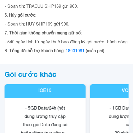
- Soạn tin: TRACUU SHIP169 gửi 900.
6. Hủy gói cước:
- Soạn tin: HUY SHIP169 gửi 900.
7. Thời gian không chuyển mạng giữ số:
- 540 ngày tính từ ngày thuê bao đăng ký gói cước thành công.
8. Tổng đài hỗ trợ khách hàng:
18001091
(miễn phí).
Gói cước khác
IOE10
VCB
- 5GB Data/24h (hết
- 1GB Data/
dung lượng truy cập
dung lượng 
theo gói Data đang có
cập
hoặc dừng truy cập nếu
- 30 phút 