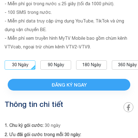
- Miễn phí gọi trong nước ≤ 25 giây (tối đa 1000 phút).
- 100 SMS trong nước.
- Miễn phí data truy cập ứng dụng YouTube, TikTok và ứng
dụng vận chuyển BE.
- Miễn phí xem truyền hình MyTV Mobile bao gồm chùm kênh
VTVcab, ngoại trừ chùm kênh VTV2-VTV9.
30
Ngày
90
Ngày
180
Ngày
360
Ngày
ĐĂNG KÝ NGAY
Thông tin chi tiết
1. Chu kỳ gói cước:
30 ngày
2. Ưu đãi gói cước trong mỗi 30 ngày: