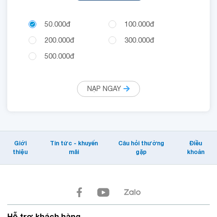
50.000đ
100.000đ
200.000đ
300.000đ
500.000đ
NẠP NGAY
Giới
Tin tức - khuyến
Câu hỏi thường
Điều
thiệu
mãi
gặp
khoản
Hỗ trợ khách hàng