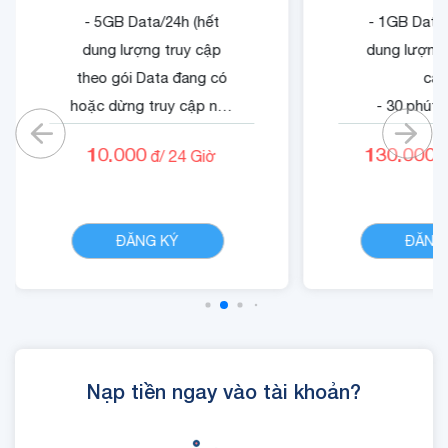
- 5GB Data/24h (hết
- 1GB Data/
dung lượng truy cập
dung lượng 
theo gói Data đang có
cập
hoặc dừng truy cập nếu
- 30 phút 
không có gói).
mạn
10.000
130.000
đ/
24
Giờ
đ
- 05 phút ngoại mạng .
- 1500 phút 
- Không tính cước cuộc
nội mạn
CHI TIẾT
gọi nội mạng di động
- Quyền lợi 
ĐĂNG KÝ
ĐĂNG
VinaPhone dưới 20 phút
dung dịch
(tối đa 1440 phút)
Cloud
- Cộng 300 RUBY, 01 Mã
Quyền Lợi IOE sử dụng
trong 24 giờ.
Nạp tiền ngay vào tài khoản?