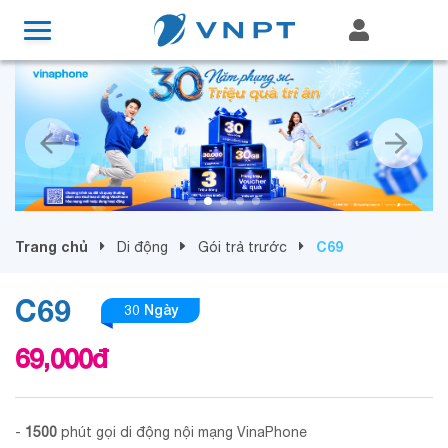
Trang chủ
C69
Di động
Gói trả trước
C69
30 Ngày
69,000
đ
-
1500
phút gọi di động nội mạng VinaPhone