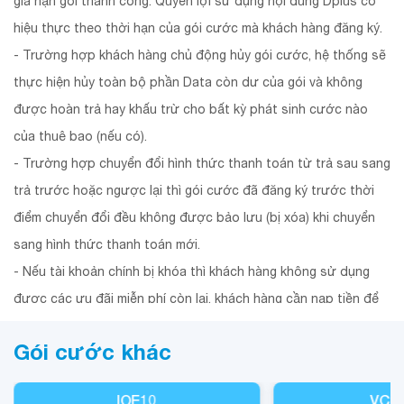
gia hạn gói thành công. Quyền lợi sử dụng nội dung Dplus có
hiệu thực theo thời hạn của gói cước mà khách hàng đăng ký.
- Trường hợp khách hàng chủ động hủy gói cước, hệ thống sẽ
thực hiện hủy toàn bộ phần Data còn dư của gói và không
được hoàn trả hay khấu trừ cho bất kỳ phát sinh cước nào
của thuê bao (nếu có).
- Trường hợp chuyển đổi hình thức thanh toán từ trả sau sang
trả trước hoặc ngược lại thì gói cước đã đăng ký trước thời
điểm chuyển đổi đều không được bảo lưu (bị xóa) khi chuyển
sang hình thức thanh toán mới.
- Nếu tài khoản chính bị khóa thì khách hàng không sử dụng
được các ưu đãi miễn phí còn lại, khách hàng cần nạp tiền để
tiếp tục được sử dụng.
Gói cước khác
- Hệ thống gửi đầy đủ tin nhắn phản hồi (MT) theo kịch bản khi
thực hiện đăng ký gói cước cho thuê bao.
IOE10
VCB