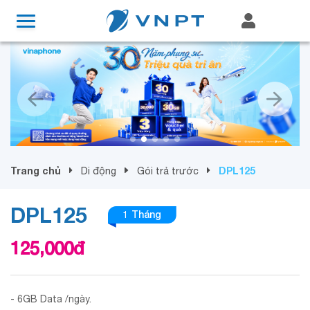
Trang chủ
DPL125
Di động
Gói trả trước
DPL125
1 Tháng
125,000
đ
- 6GB Data /ngày.