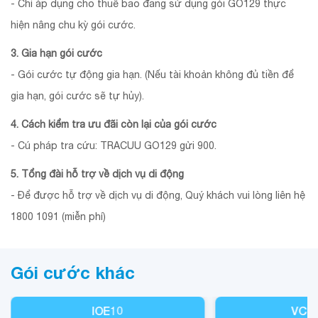
- Chỉ áp dụng cho thuê bao đang sử dụng gói GO129 thực
hiện nâng chu kỳ gói cước.
3. Gia hạn gói cước
- Gói cước tự động gia hạn. (Nếu tài khoản không đủ tiền để
gia hạn, gói cước sẽ tự hủy).
4. Cách kiểm tra ưu đãi còn lại của gói cước
- Cú pháp tra cứu: TRACUU GO129 gửi 900.
5. Tổng đài hỗ trợ về dịch vụ di động
- Để được hỗ trợ về dịch vụ di động, Quý khách vui lòng liên hệ
1800 1091 (miễn phí)
Gói cước khác
IOE10
VCB