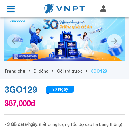
Trang chủ
3GO129
Di động
Gói trả trước
3GO129
90 Ngày
387,000
đ
-
3 GB data/ngày
, (hết dung lượng tốc độ cao hạ băng thông)