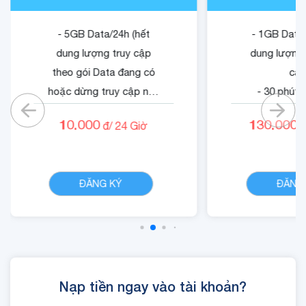
- 5GB Data/24h (hết
- 1GB Data/
dung lượng truy cập
dung lượng 
theo gói Data đang có
cập
hoặc dừng truy cập nếu
- 30 phút 
không có gói).
mạn
10.000
130.000
đ/
24
Giờ
đ
- 05 phút ngoại mạng .
- 1500 phút 
- Không tính cước cuộc
nội mạn
CHI TIẾT
gọi nội mạng di động
- Quyền lợi 
ĐĂNG KÝ
ĐĂNG
VinaPhone dưới 20 phút
dung dịch
(tối đa 1440 phút)
Cloud
- Cộng 300 RUBY, 01 Mã
Quyền Lợi IOE sử dụng
trong 24 giờ.
Nạp tiền ngay vào tài khoản?