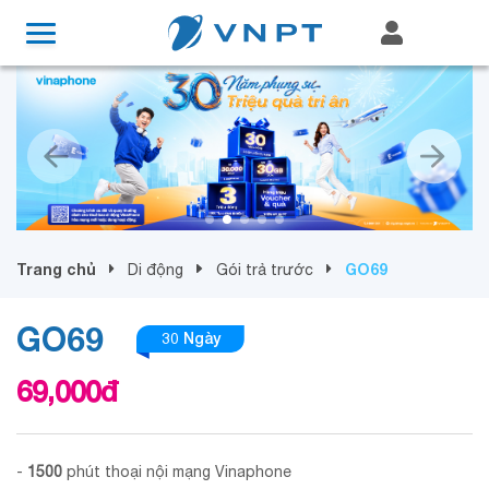
Trang chủ
GO69
Di động
Gói trả trước
GO69
30 Ngày
69,000
đ
-
1500
phút thoại nội mạng Vinaphone