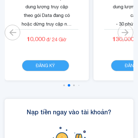
dung lượng truy cập
dung lượng 
theo gói Data đang có
cập
hoặc dừng truy cập nếu
- 30 phút 
không có gói).
mạn
10.000
130.000
đ/
24
Giờ
đ
- 05 phút ngoại mạng .
- 1500 phút 
- Không tính cước cuộc
nội mạn
CHI TIẾT
gọi nội mạng di động
- Quyền lợi 
ĐĂNG KÝ
ĐĂNG
VinaPhone dưới 20 phút
dung dịch
(tối đa 1440 phút)
Cloud
- Cộng 300 RUBY, 01 Mã
Quyền Lợi IOE sử dụng
trong 24 giờ.
Nạp tiền ngay vào tài khoản?