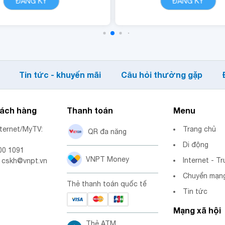
ĐĂNG KÝ
CHI TIẾT
ĐĂNG KÝ
CHI TIẾ
dung dịch vụ VNPT
- Miễn phí data truy c
Cloudbox.
ứng dụng Tiktok.
- Quyền lợi sử dụng n
dung dịch vụ vnGenA
Tin tức - khuyến mãi
Câu hỏi thường gặp
hách hàng
Thanh toán
Menu
nternet/MyTV:
Trang chủ
QR đa năng
Di động
00 1091
VNPT Money
Internet - Tr
: cskh@vnpt.vn
Chuyển mạng
Thẻ thanh toán quốc tế
Tin tức
Mạng xã hội
Thẻ ATM