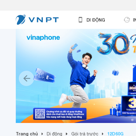
DI ĐỘNG
I
Trang chủ
12D60G
Di động
Gói trả trước