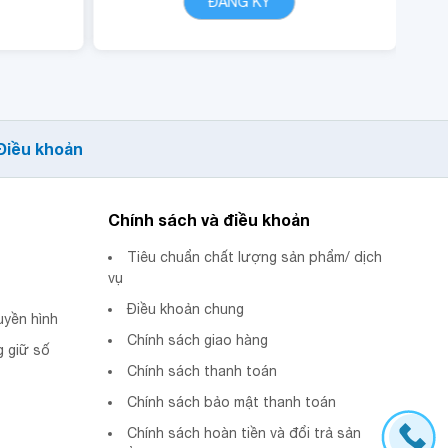
T
ĐĂNG KÝ
CHI TIẾT
ập
(tối đa 1440 phút).
- Miễn phí data truy cập
ội
các ứng dụng Youtube,
I.
Tiktok.
- Quyền lợi sử dụng nội
Điều khoản
dung dịch vụ POPs.
Chính sách và điều khoản
Tiêu chuẩn chất lượng sản phẩm/ dịch
vụ
Điều khoản chung
uyền hình
Chính sách giao hàng
 giữ số
Chính sách thanh toán
Chính sách bảo mật thanh toán
Chính sách hoàn tiền và đổi trả sản