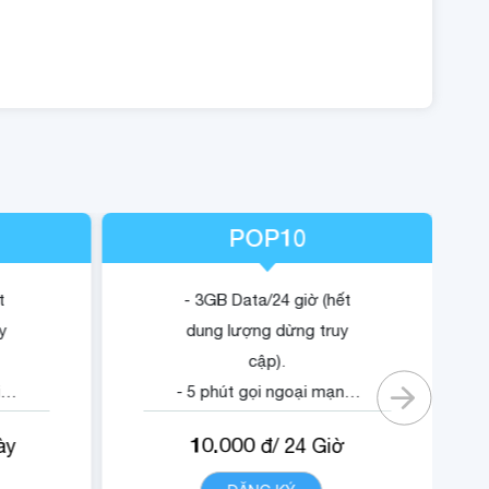
POP10
t
- 3GB Data/24 giờ (hết
y
dung lượng dừng truy
cập).
i
- 5 phút gọi ngoại mạng.
- Không tính cước cuộc
10.000
ày
đ/
24
Giờ
 nội
gọi nội mạng di động
VinaPhone dưới 20 phút