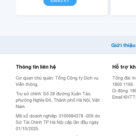
ĐĂNG KÝ
CHI TIẾT
gọi nội mạng di động
VinaPhone dưới 20 phút
(tối đa 1440 phút)
- Cộng 300 RUBY, 01 Mã
Quyền Lợi IOE sử dụng
Giới thiệu
trong 24 giờ.
Thông tin liên hệ
Hỗ trợ k
Cơ quan chủ quản: Tổng Công ty Dịch vụ
Tổng đài: I
Viễn thông.
1800 1166.
Di động: 18
Trụ sở chính: Số 28 đường Xuân Tảo,
Email KHTT
phường Nghĩa Đô, Thành phố Hà Nội, Việt
Nam.
Mã số doanh nghiệp: 0100684378 -009 do
Sở Tài Chính TP. Hà Nội cấp lần đầu ngày
01/10/2025.