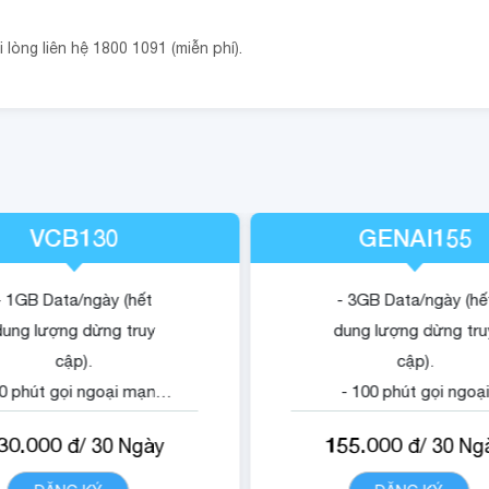
lòng liên hệ 1800 1091 (miễn phí).
VCB130
GENAI155
- 1GB Data/ngày (hết
- 3GB Data/ngày (hế
dung lượng dừng truy
dung lượng dừng tru
cập).
cập).
30 phút gọi ngoại mạng.
- 100 phút gọi ngoạ
500 phút gọi di động nội
mạng.
30.000
155.000
đ/
30
Ngày
đ/
30
Ng
mạng VNP.
- 1500 phút gọi di động
 Quyền lợi sử dụng nội
mạng VinaPhone.