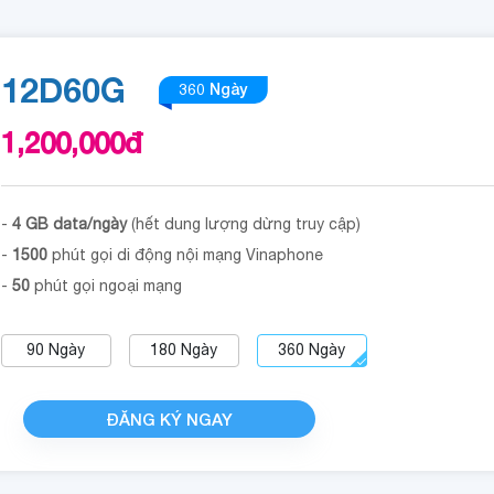
12D60G
360 Ngày
1,200,000
đ
-
4 GB data/ngày
(hết dung lượng dừng truy cập)
-
1500
phút gọi di động nội mạng Vinaphone
-
50
phút gọi ngoại mạng
90
Ngày
180
Ngày
360
Ngày
ĐĂNG KÝ NGAY