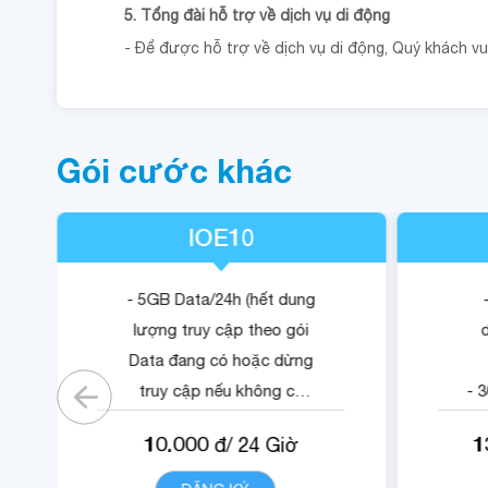
5. Tổng đài hỗ trợ về dịch vụ di động
- Để được hỗ trợ về dịch vụ di động, Quý khách vui 
Gói cước khác
IOE10
- 5GB Data/24h (hết dung
lượng truy cập theo gói
Data đang có hoặc dừng
truy cập nếu không có
- 
gói).
- 1
10.000
1
đ/
24
Giờ
- 05 phút ngoại mạng .
- Không tính cước cuộc
-