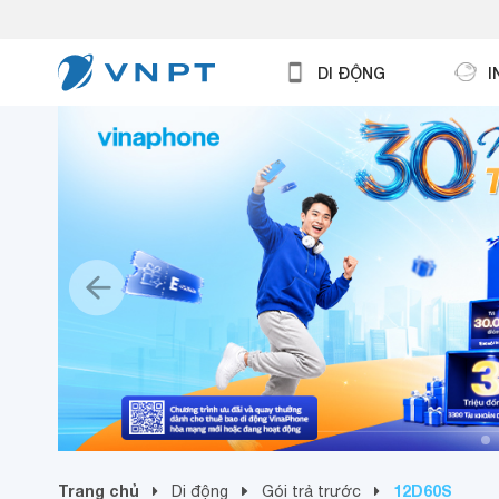
DI ĐỘNG
I
Trang chủ
12D60S
Di động
Gói trả trước