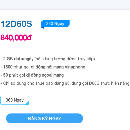
12D60S
360 Ngày
840,000
đ
-
2 GB data/ngày
(hết dung lượng dừng truy cập)
-
1500
phút gọi
di động nội mạng Vinaphone
-
50
phút gọi
di động ngoại mạng
- Chỉ áp dụng cho thuê bao đang sử dụng gói D60S thực hiện nâng 
360
Ngày
ĐĂNG KÝ NGAY