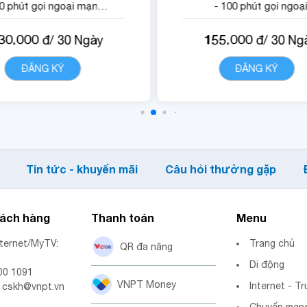
30 phút gọi ngoại mạng.
- 100 phút gọi ngoạ
500 phút gọi di động nội
mạng.
30.000
155.000
đ/
30
Ngày
đ/
30
Ng
mạng VNP.
- 1500 phút gọi di động
 Quyền lợi sử dụng nội
mạng VinaPhone.
ĐĂNG KÝ
CHI TIẾT
ĐĂNG KÝ
CHI TIẾ
dung dịch vụ VNPT
- Miễn phí data truy c
Cloudbox.
ứng dụng Tiktok.
- Quyền lợi sử dụng n
dung dịch vụ vnGenA
Tin tức - khuyến mãi
Câu hỏi thường gặp
hách hàng
Thanh toán
Menu
nternet/MyTV:
Trang chủ
QR đa năng
Di động
00 1091
VNPT Money
Internet - Tr
: cskh@vnpt.vn
Chuyển mạng