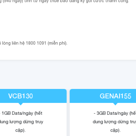
g (540 ngày) tính từ ngày thuê bao đăng ký gói cước thành công.
lòng liên hệ 1800 1091 (miễn phí).
VCB130
GENAI155
- 1GB Data/ngày (hết
- 3GB Data/ngày (hế
dung lượng dừng truy
dung lượng dừng tru
cập).
cập).