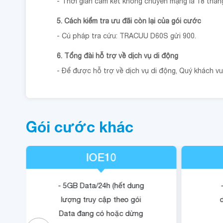
- Thời gian cam kết không chuyển mạng là 18 thán
5. Cách kiểm tra ưu đãi còn lại của gói cước
- Cú pháp tra cứu: TRACUU D60S gửi 900.
6. Tổng đài hỗ trợ về dịch vụ di động
- Để được hỗ trợ về dịch vụ di động, Quý khách vui 
Gói cước khác
IOE10
- 5GB Data/24h (hết dung
lượng truy cập theo gói
Data đang có hoặc dừng