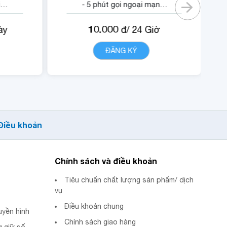
i
- 5 phút gọi ngoại mạng.
- Không tính cước cuộc
10.000
ày
đ/
24
Giờ
 nội
gọi nội mạng di động
VinaPhone dưới 20 phút
T
ĐĂNG KÝ
CHI TIẾT
ập
(tối đa 1440 phút).
- Miễn phí data truy cập
ội
các ứng dụng Youtube,
I.
Tiktok.
- Quyền lợi sử dụng nội
Điều khoản
dung dịch vụ POPs.
Chính sách và điều khoản
Tiêu chuẩn chất lượng sản phẩm/ dịch
vụ
Điều khoản chung
uyền hình
Chính sách giao hàng
 giữ số