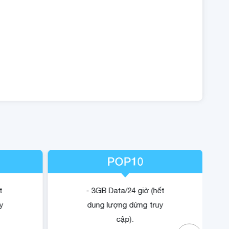
POP10
t
- 3GB Data/24 giờ (hết
y
dung lượng dừng truy
cập).