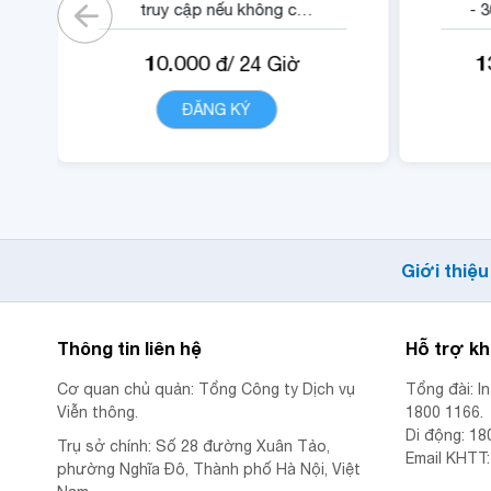
truy cập nếu không có
- 
gói).
- 1
10.000
1
đ/
24
Giờ
- 05 phút ngoại mạng .
- Không tính cước cuộc
-
ĐĂNG KÝ
CHI TIẾT
gọi nội mạng di động
VinaPhone dưới 20 phút
(tối đa 1440 phút)
- Cộng 300 RUBY, 01 Mã
Quyền Lợi IOE sử dụng
Giới thiệu
trong 24 giờ.
Thông tin liên hệ
Hỗ trợ k
Cơ quan chủ quản: Tổng Công ty Dịch vụ
Tổng đài: I
Viễn thông.
1800 1166.
Di động: 18
Trụ sở chính: Số 28 đường Xuân Tảo,
Email KHTT
phường Nghĩa Đô, Thành phố Hà Nội, Việt