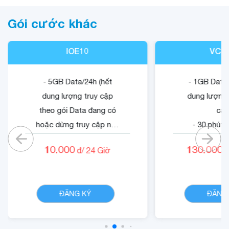
Gói cước khác
IOE10
VCB
- 5GB Data/24h (hết
- 1GB Data/
dung lượng truy cập
dung lượng 
theo gói Data đang có
cập
hoặc dừng truy cập nếu
- 30 phút 
không có gói).
mạn
10.000
130.000
đ/
24
Giờ
đ
- 05 phút ngoại mạng .
- 1500 phút 
- Không tính cước cuộc
nội mạn
CHI TIẾT
gọi nội mạng di động
- Quyền lợi 
ĐĂNG KÝ
ĐĂNG
VinaPhone dưới 20 phút
dung dịch
(tối đa 1440 phút)
Cloud
- Cộng 300 RUBY, 01 Mã