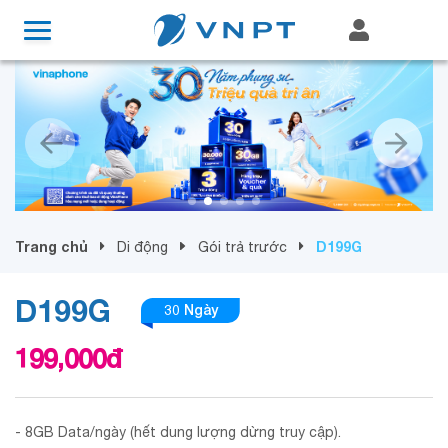
Trang chủ
D199G
Di động
Gói trả trước
D199G
30 Ngày
199,000
đ
- 8GB Data/ngày (hết dung lượng dừng truy cập).