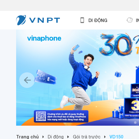
DI ĐỘNG
I
Trang chủ
VD150
Di động
Gói trả trước