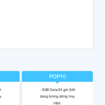
POP10
t
- 3GB Data/24 giờ (hết
y
dung lượng dừng truy
cập).