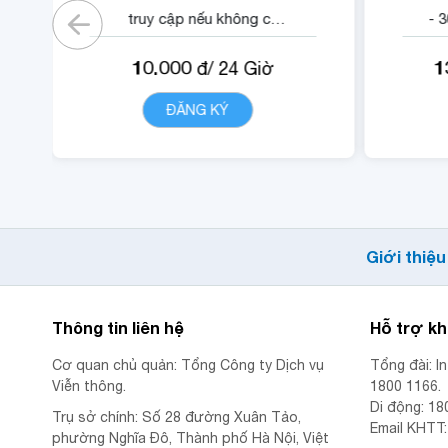
truy cập nếu không có
- 
gói).
- 1
10.000
1
đ/
24
Giờ
- 05 phút ngoại mạng .
- Không tính cước cuộc
-
ĐĂNG KÝ
CHI TIẾT
gọi nội mạng di động
VinaPhone dưới 20 phút
(tối đa 1440 phút)
- Cộng 300 RUBY, 01 Mã
Quyền Lợi IOE sử dụng
Giới thiệu
trong 24 giờ.
Thông tin liên hệ
Hỗ trợ k
Cơ quan chủ quản: Tổng Công ty Dịch vụ
Tổng đài: I
Viễn thông.
1800 1166.
Di động: 18
Trụ sở chính: Số 28 đường Xuân Tảo,
Email KHTT
phường Nghĩa Đô, Thành phố Hà Nội, Việt