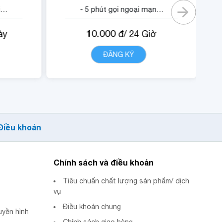
i
- 5 phút gọi ngoại mạng.
- Không tính cước cuộc
10.000
ày
đ/
24
Giờ
 nội
gọi nội mạng di động
VinaPhone dưới 20 phút
T
ĐĂNG KÝ
CHI TIẾT
ập
(tối đa 1440 phút).
- Miễn phí data truy cập
ội
các ứng dụng Youtube,
I.
Tiktok.
- Quyền lợi sử dụng nội
Điều khoản
dung dịch vụ POPs.
Chính sách và điều khoản
Tiêu chuẩn chất lượng sản phẩm/ dịch
vụ
Điều khoản chung
uyền hình
Chính sách giao hàng