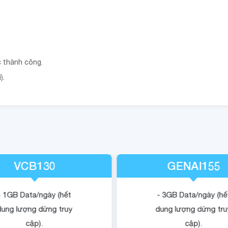
c thành công.
).
VCB130
GENAI155
- 1GB Data/ngày (hết
- 3GB Data/ngày (hế
dung lượng dừng truy
dung lượng dừng tru
cập).
cập).