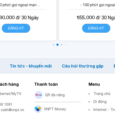
30 phút gọi ngoại mạng.
- 100 phút gọi ngoạ
500 phút gọi di động nội
mạng.
30.000
155.000
đ/
30
Ngày
đ/
30
Ng
mạng VNP.
- 1500 phút gọi di động
 Quyền lợi sử dụng nội
mạng VinaPhone.
ĐĂNG KÝ
CHI TIẾT
ĐĂNG KÝ
CHI TIẾ
dung dịch vụ VNPT
- Miễn phí data truy c
Cloudbox.
ứng dụng Tiktok.
- Quyền lợi sử dụng n
dung dịch vụ vnGenA
Tin tức - khuyến mãi
Câu hỏi thường gặp
hách hàng
Thanh toán
Menu
nternet/MyTV:
Trang chủ
QR đa năng
Di động
00 1091
VNPT Money
Internet - Tr
: cskh@vnpt.vn