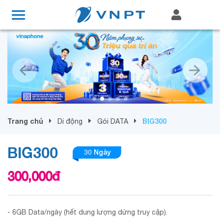
Trang chủ
BIG300
Di động
Gói DATA
BIG300
30 Ngày
300,000
đ
- 6GB Data/ngày (hết dung lượng dừng truy cập).