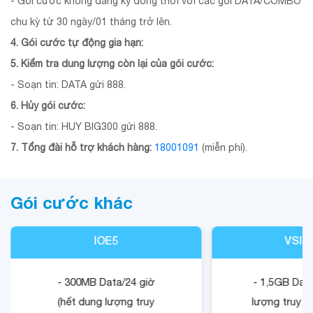
- Gói cước không đăng ký đồng thời với các gói DATA/COMBO
chu kỳ từ 30 ngày/01 tháng trở lên.
4. Gói cước tự động gia hạn:
5. Kiểm tra dung lượng còn lại của gói cước:
- Soạn tin: DATA gửi 888.
6. Hủy gói cước:
- Soạn tin: HUY BIG300 gửi 888.
7. Tổng đài hỗ trợ khách hàng:
18001091
(miễn phí).
Gói cước khác
IOE5
VSIG
- 300MB Data/24 giờ
- 1,5GB Data
(hết dung lượng truy
lượng truy c