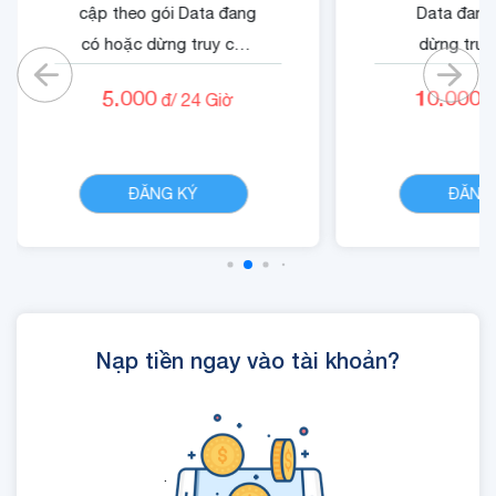
cập theo gói Data đang
Data đang
có hoặc dừng truy cập
dừng truy
nếu không có gói)
không có
5.000
10.000
đ/
24
Giờ
đ
- Cộng 500 RUBY.
- Quyền lợi 
- 01 Mã Quyền Lợi IOE
dung dịch 
CHI TIẾT
sử dụng trong 24 giờ.
ĐĂNG KÝ
ĐĂNG
Nạp tiền ngay vào tài khoản?
.