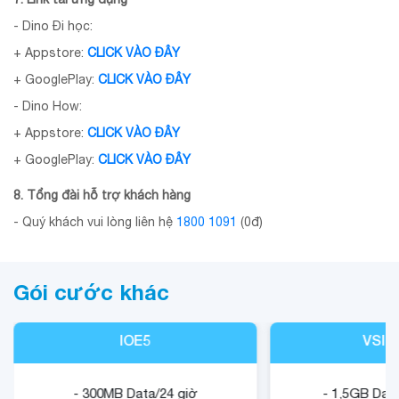
- Dino Đi học:
+ Appstore:
CLICK VÀO ĐÂY
+ GooglePlay:
CLICK VÀO ĐÂY
- Dino How:
+ Appstore:
CLICK VÀO ĐÂY
+ GooglePlay:
CLICK VÀO ĐÂY
8. Tổng đài hỗ trợ khách hàng
- Quý khách vui lòng liên hệ
1800 1091
(0đ)
Gói cước khác
IOE5
VSIG
- 300MB Data/24 giờ
- 1,5GB Data