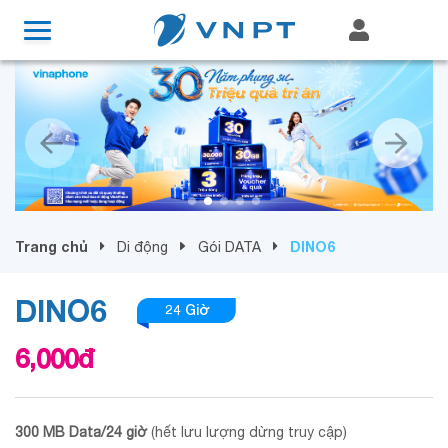
Trang chủ
DINO6
Di động
Gói DATA
DINO6
24 Giờ
6,000
đ
300 MB Data/24 giờ
(hết lưu lượng dừng truy cập)