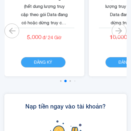
(hết dung lượng truy
lượng truy c
cập theo gói Data đang
Data đang
có hoặc dừng truy cập
dừng truy
nếu không có gói)
không có
5.000
10.000
đ/
24
Giờ
đ
- Cộng 500 RUBY.
- Quyền lợi 
- 01 Mã Quyền Lợi IOE
dung dịch 
CHI TIẾT
sử dụng trong 24 giờ.
ĐĂNG KÝ
ĐĂNG
Nạp tiền ngay vào tài khoản?