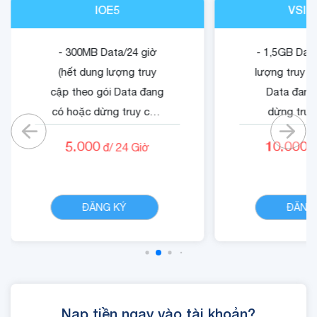
IOE5
VSIG
- 300MB Data/24 giờ
- 1,5GB Data
(hết dung lượng truy
lượng truy c
cập theo gói Data đang
Data đang
có hoặc dừng truy cập
dừng truy
nếu không có gói)
không có
5.000
10.000
đ/
24
Giờ
đ
- Cộng 500 RUBY.
- Quyền lợi 
- 01 Mã Quyền Lợi IOE
dung dịch 
CHI TIẾT
sử dụng trong 24 giờ.
ĐĂNG KÝ
ĐĂNG
Nạp tiền ngay vào tài khoản?