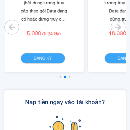
(hết dung lượng truy
lượng truy c
cập theo gói Data đang
Data đang
có hoặc dừng truy cập
dừng truy
nếu không có gói)
không có
5.000
10.000
đ/
24
Giờ
đ
- Cộng 500 RUBY.
- Quyền lợi 
- 01 Mã Quyền Lợi IOE
dung dịch 
CHI TIẾT
sử dụng trong 24 giờ.
ĐĂNG KÝ
ĐĂNG
Nạp tiền ngay vào tài khoản?