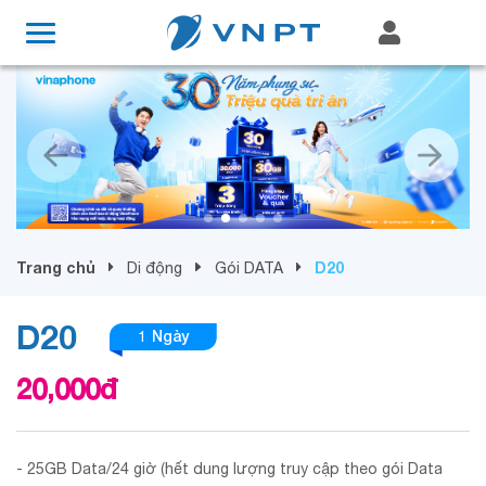
Trang chủ
D20
Di động
Gói DATA
D20
1 Ngày
20,000
đ
- 25GB Data/24 giờ (hết dung lượng truy cập theo gói Data