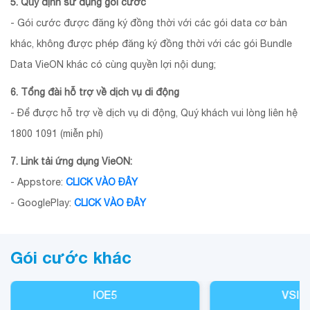
5. Quy định sử dụng gói cước
- Gói cước được đăng ký đồng thời với các gói data cơ bản
khác, không được phép đăng ký đồng thời với các gói Bundle
Data VieON khác có cùng quyền lợi nội dung;
6. Tổng đài hỗ trợ về dịch vụ di động
- Để được hỗ trợ về dịch vụ di động, Quý khách vui lòng liên hệ
1800 1091 (miễn phí)
7. Link tải ứng dụng VieON:
- Appstore:
CLICK VÀO ĐÂY
- GooglePlay:
CLICK VÀO ĐÂY
Gói cước khác
IOE5
VSIG