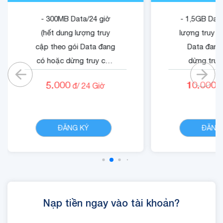
- 300MB Data/24 giờ
- 1,5GB Data
(hết dung lượng truy
lượng truy c
cập theo gói Data đang
Data đang
có hoặc dừng truy cập
dừng truy
nếu không có gói)
không có
5.000
10.000
đ/
24
Giờ
đ
- Cộng 500 RUBY.
- Quyền lợi 
- 01 Mã Quyền Lợi IOE
dung dịch 
CHI TIẾT
sử dụng trong 24 giờ.
ĐĂNG KÝ
ĐĂNG
Nạp tiền ngay vào tài khoản?