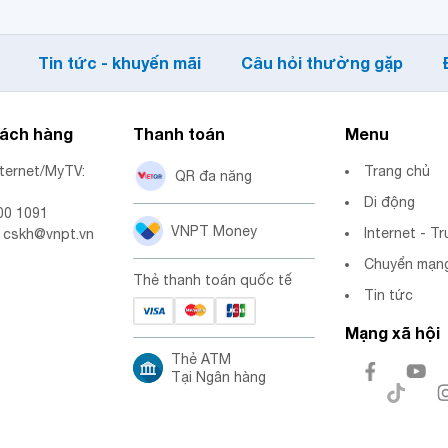
Tin tức - khuyến mãi
Câu hỏi thường gặp
hách hàng
Thanh toán
Menu
nternet/MyTV:
Trang chủ
QR đa năng
Di động
00 1091
VNPT Money
Internet - Tr
: cskh@vnpt.vn
Chuyển mạng
Thẻ thanh toán quốc tế
Tin tức
Mạng xã hội
Thẻ ATM
Tại Ngân hàng