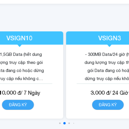
VSIGN10
VSIGN3
 1,5GB Data (hết dung
- 300MB Data/24 giờ (
ượng truy cập theo gói
dung lượng truy cập t
ta đang có hoặc dừng
gói Data đang có ho
ruy cập nếu không có
dừng truy cập nếu kh
gói).
có gói).
10.000
3.000
đ/
7
Ngày
đ/
24
Giờ
 Quyền lợi sử dụng nội
- Quyền lợi sử dụng n
dung dịch vụ Vsign.
dung dịch vụ Vsign.
ĐĂNG KÝ
CHI TIẾT
ĐĂNG KÝ
CHI TIẾ