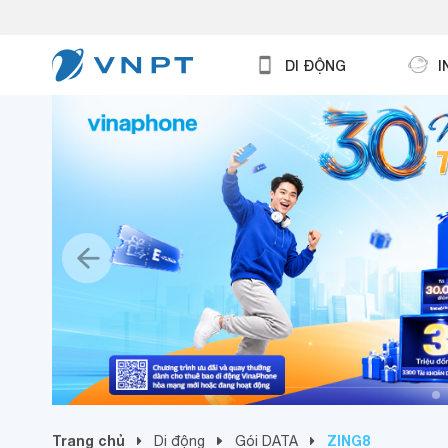
DI ĐỘNG
I
Trang chủ
ZING8
Di động
Gói DATA