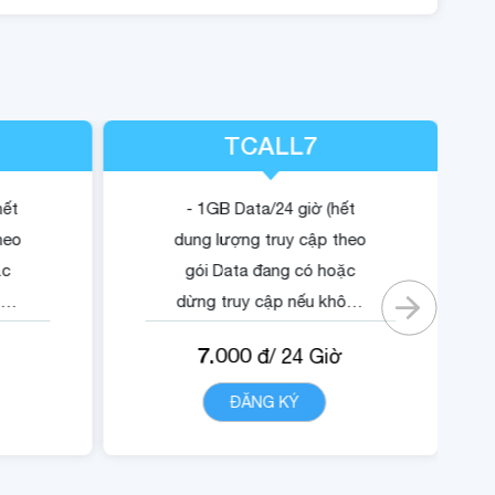
TCALL7
hết
- 1GB Data/24 giờ (hết
heo
dung lượng truy cập theo
ặc
gói Data đang có hoặc
ông
dừng truy cập nếu không
có gói).
7.000
đ/
24
Giờ
ội
- Quyền lợi sử dụng nội
dung dịch vụ Trustcall.
T
ĐĂNG KÝ
CHI TIẾT