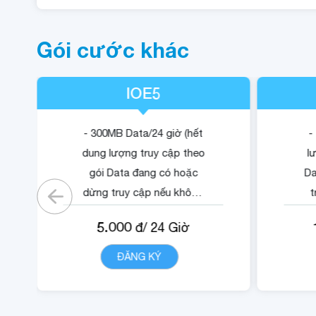
Gói cước khác
IOE5
- 300MB Data/24 giờ (hết
-
dung lượng truy cập theo
l
gói Data đang có hoặc
Da
dừng truy cập nếu không
t
có gói)
5.000
đ/
24
Giờ
- Cộng 500 RUBY.
-
- 01 Mã Quyền Lợi IOE sử
ĐĂNG KÝ
CHI TIẾT
dụng trong 24 giờ.