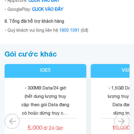
- Appstore:
CLICK VÀO ĐÂY
- GooglePlay:
CLICK VÀO ĐÂY
8. Tổng đài hỗ trợ khách hàng
- Quý khách vui lòng liên hệ
1800 1091
(0đ)
Gói cước khác
IOE5
VSIG
- 300MB Data/24 giờ
- 1,5GB Data
(hết dung lượng truy
lượng truy c
cập theo gói Data đang
Data đang
có hoặc dừng truy cập
dừng truy
nếu không có gói)
không có
5.000
10.000
đ/
24
Giờ
đ
- Cộng 500 RUBY.
- Quyền lợi 