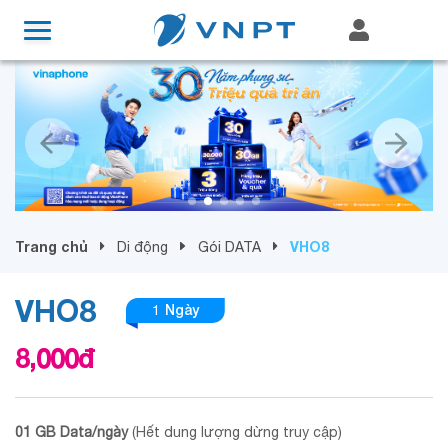
Trang chủ
VHO8
Di động
Gói DATA
VHO8
1 Ngày
8,000
đ
01 GB Data/ngày
(Hết dung lượng dừng truy cập)