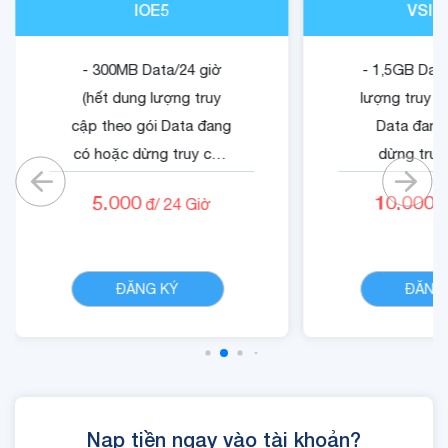
IOE5
VSIG
- 300MB Data/24 giờ
- 1,5GB Data
(hết dung lượng truy
lượng truy c
cập theo gói Data đang
Data đang
có hoặc dừng truy cập
dừng truy
nếu không có gói)
không có
5.000
10.000
đ/
24
Giờ
đ
- Cộng 500 RUBY.
- Quyền lợi 
- 01 Mã Quyền Lợi IOE
dung dịch 
CHI TIẾT
sử dụng trong 24 giờ.
ĐĂNG KÝ
ĐĂNG
Nạp tiền ngay vào tài khoản?