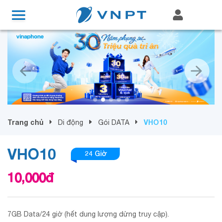
Trang chủ
VHO10
Di động
Gói DATA
VHO10
24 Giờ
10,000
đ
7GB Data/24 giờ (hết dung lượng dừng truy cập).