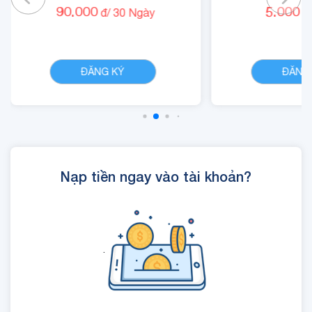
90.000
5.000
đ/
30
Ngày
đ/
Gam
CHI TIẾT
ĐĂNG KÝ
ĐĂNG
Nạp tiền ngay vào tài khoản?
.