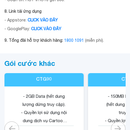
8. Link tải ứng dụng
- Appstore:
CLICK VÀO ĐÂY
- GooglePlay:
CLICK VÀO ĐÂY
9. Tổng đài hỗ trợ khách hàng:
1800 1091
(miễn phí).
Gói cước khác
CTG90
CT
- 2GB Data (hết dung
- 150MB Da
lượng dừng truy cập).
(hết dung l
- Quyền lợi sử dụng nội
truy c
dung dịch vụ Cartoon
- Quyền lợi 
Game.
dung dịch v