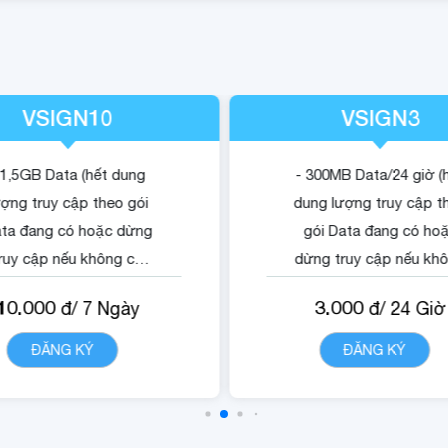
VSIGN10
VSIGN3
 1,5GB Data (hết dung
- 300MB Data/24 giờ (
ượng truy cập theo gói
dung lượng truy cập t
ta đang có hoặc dừng
gói Data đang có ho
ruy cập nếu không có
dừng truy cập nếu kh
gói).
có gói).
10.000
3.000
đ/
7
Ngày
đ/
24
Giờ
 Quyền lợi sử dụng nội
- Quyền lợi sử dụng n
dung dịch vụ Vsign.
dung dịch vụ Vsign.
ĐĂNG KÝ
CHI TIẾT
ĐĂNG KÝ
CHI TIẾ