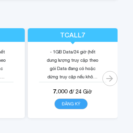
TCALL7
hết
- 1GB Data/24 giờ (hết
heo
dung lượng truy cập theo
ặc
gói Data đang có hoặc
ông
dừng truy cập nếu không
có gói).
7.000
đ/
24
Giờ
ội
- Quyền lợi sử dụng nội
dung dịch vụ Trustcall.
T
ĐĂNG KÝ
CHI TIẾT