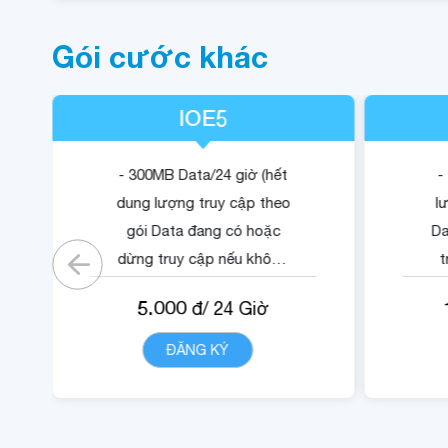
Gói cước khác
IOE5
- 300MB Data/24 giờ (hết
-
dung lượng truy cập theo
l
gói Data đang có hoặc
Da
dừng truy cập nếu không
t
có gói)
5.000
đ/
24
Giờ
- Cộng 500 RUBY.
-
- 01 Mã Quyền Lợi IOE sử
ĐĂNG KÝ
CHI TIẾT
dụng trong 24 giờ.