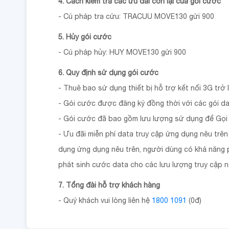
4. Cách kiểm tra các ưu đãi còn lại của gói cước
- Cú pháp tra cứu: TRACUU MOVE130 gửi 900
5. Hủy gói cước
- Cú pháp hủy: HUY MOVE130 gửi 900
6. Quy định sử dụng gói cước
- Thuê bao sử dụng thiết bị hỗ trợ kết nối 3G trở 
- Gói cước được đăng ký đồng thời với các gói da
- Gói cước đã bao gồm lưu lượng sử dụng để Gọi 
- Ưu đãi miễn phí data truy cập ứng dụng nêu trên
dụng ứng dụng nêu trên, người dùng có khả năng 
phát sinh cước data cho các lưu lượng truy cập 
7. Tổng đài hỗ trợ khách hàng
- Quý khách vui lòng liên hệ
1800 1091
(0đ)