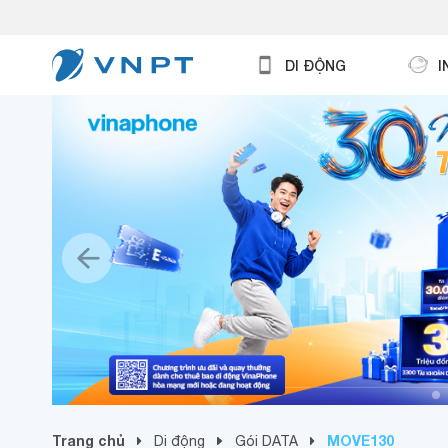
DI ĐỘNG
I
Trang chủ
MOVE130
Di động
Gói DATA