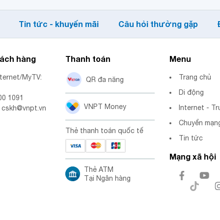
Tin tức - khuyến mãi
Câu hỏi thường gặp
hách hàng
Thanh toán
Menu
nternet/MyTV:
Trang chủ
QR đa năng
Di động
00 1091
VNPT Money
Internet - Tr
: cskh@vnpt.vn
Chuyển mạng
Thẻ thanh toán quốc tế
Tin tức
Mạng xã hội
Thẻ ATM
Tại Ngân hàng