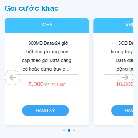
Gói cước khác
7. Tổng đài hỗ trợ về dịch vụ di động
- Để được hỗ trợ về dịch vụ di động, Quý khách vui lòng liên hệ
IOE5
VSIG
1800 1091
(miễn phí)
- 300MB Data/24 giờ
- 1,5GB Data
(hết dung lượng truy
lượng truy c
cập theo gói Data đang
Data đang
có hoặc dừng truy cập
dừng truy
nếu không có gói)
không có
5.000
10.000
đ/
24
Giờ
đ
- Cộng 500 RUBY.
- Quyền lợi 
- 01 Mã Quyền Lợi IOE
dung dịch 
CHI TIẾT
sử dụng trong 24 giờ.
ĐĂNG KÝ
ĐĂNG