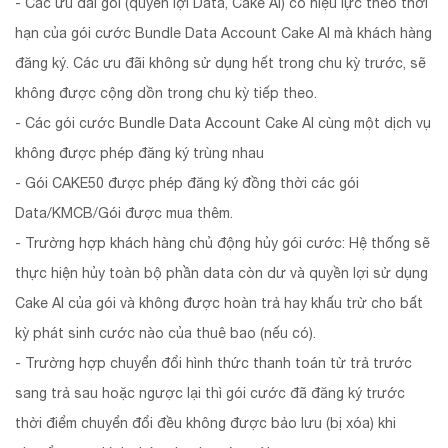
- Các ưu đãi gói (quyền lợi Data, Cake AI) có hiệu lực theo thời
hạn của gói cước Bundle Data Account Cake AI mà khách hàng
đăng ký. Các ưu đãi không sử dụng hết trong chu kỳ trước, sẽ
không được cộng dồn trong chu kỳ tiếp theo.
- Các gói cước Bundle Data Account Cake AI cùng một dịch vụ
không được phép đăng ký trùng nhau
- Gói CAKE50 được phép đăng ký đồng thời các gói
Data/KMCB/Gói được mua thêm.
- Trường hợp khách hàng chủ động hủy gói cước: Hệ thống sẽ
thực hiện hủy toàn bộ phần data còn dư và quyền lợi sử dụng
Cake AI của gói và không được hoàn trả hay khấu trừ cho bất
kỳ phát sinh cước nào của thuê bao (nếu có).
- Trường hợp chuyển đổi hình thức thanh toán từ trả trước
sang trả sau hoặc ngược lại thì gói cước đã đăng ký trước
thời điểm chuyển đổi đều không được bảo lưu (bị xóa) khi