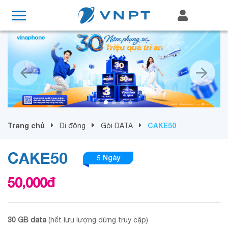
Trang chủ
CAKE50
Di động
Gói DATA
CAKE50
5 Ngày
50,000
đ
30 GB data
(hết lưu lượng dừng truy cập)