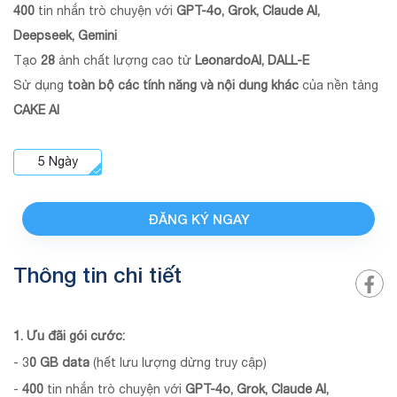
400
tin nhắn trò chuyện với
GPT-4o, Grok, Claude AI,
Deepseek, Gemini
Tạo
28
ảnh chất lượng cao từ
LeonardoAI, DALL-E
Sử dụng
toàn bộ các tính năng và nội dung khác
của nền tảng
CAKE AI
5
Ngày
ĐĂNG KÝ NGAY
Thông tin chi tiết
1. Ưu đãi gói cước:
- 3
0 GB data
(hết lưu lượng dừng truy cập)
-
400
tin nhắn trò chuyện với
GPT-4o, Grok, Claude AI,