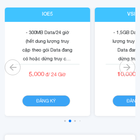
IOE5
VSIG
- 300MB Data/24 giờ
- 1,5GB Data
(hết dung lượng truy
lượng truy c
cập theo gói Data đang
Data đang
có hoặc dừng truy cập
dừng truy
nếu không có gói)
không có
5.000
10.000
đ/
24
Giờ
đ
- Cộng 500 RUBY.
- Quyền lợi 
- 01 Mã Quyền Lợi IOE
dung dịch 
CHI TIẾT
sử dụng trong 24 giờ.
ĐĂNG KÝ
ĐĂNG