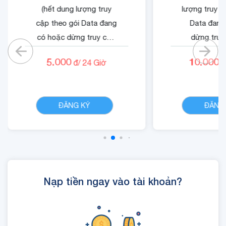
(hết dung lượng truy
lượng truy c
cập theo gói Data đang
Data đang
có hoặc dừng truy cập
dừng truy
nếu không có gói)
không có
5.000
10.000
đ/
24
Giờ
đ
- Cộng 500 RUBY.
- Quyền lợi 
- 01 Mã Quyền Lợi IOE
dung dịch 
CHI TIẾT
sử dụng trong 24 giờ.
ĐĂNG KÝ
ĐĂNG
Nạp tiền ngay vào tài khoản?