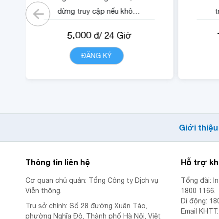
dừng truy cập nếu không
t
có gói)
5.000
đ/
24
Giờ
- Cộng 500 RUBY.
-
- 01 Mã Quyền Lợi IOE sử
ĐĂNG KÝ
CHI TIẾT
dụng trong 24 giờ.
Giới thiệu
Thông tin liên hệ
Hỗ trợ k
Cơ quan chủ quản: Tổng Công ty Dịch vụ
Tổng đài: I
Viễn thông.
1800 1166.
Di động: 18
Trụ sở chính: Số 28 đường Xuân Tảo,
Email KHTT
phường Nghĩa Đô, Thành phố Hà Nội, Việt