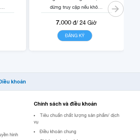
ông
dừng truy cập nếu không
có gói).
7.000
đ/
24
Giờ
ội
- Quyền lợi sử dụng nội
dung dịch vụ Trustcall.
T
ĐĂNG KÝ
CHI TIẾT
Điều khoản
Chính sách và điều khoản
Tiêu chuẩn chất lượng sản phẩm/ dịch
vụ
Điều khoản chung
uyền hình