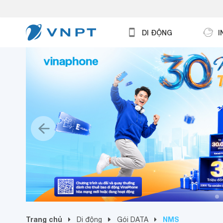
DI ĐỘNG
I
Trang chủ
NMS
Di động
Gói DATA