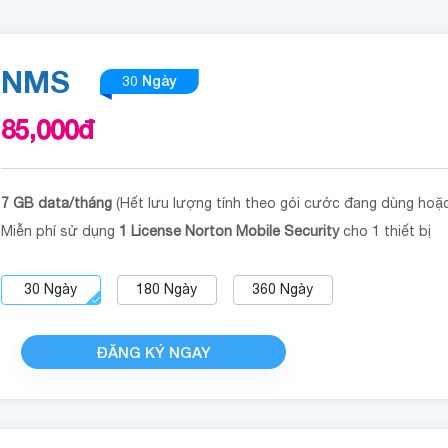
NMS
30 Ngày
85,000
đ
7 GB data/tháng
(Hết lưu lượng tính theo gói cước đang dùng hoặ
Miễn phí sử dụng
1 License Norton Mobile Security
cho 1 thiết bị
30
Ngày
180
Ngày
360
Ngày
ĐĂNG KÝ NGAY