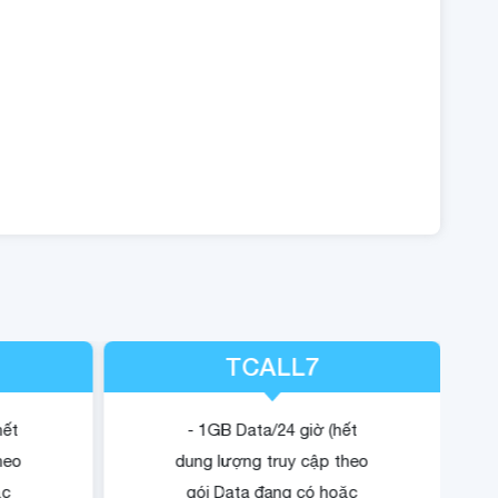
TCALL7
hết
- 1GB Data/24 giờ (hết
heo
dung lượng truy cập theo
ặc
gói Data đang có hoặc