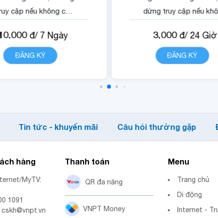
ruy cập nếu không có
dừng truy cập nếu kh
gói).
có gói).
10.000
3.000
đ/
7
Ngày
đ/
24
Giờ
 Quyền lợi sử dụng nội
- Quyền lợi sử dụng n
dung dịch vụ Vsign.
dung dịch vụ Vsign.
ĐĂNG KÝ
CHI TIẾT
ĐĂNG KÝ
CHI TIẾ
Tin tức - khuyến mãi
Câu hỏi thường gặp
hách hàng
Thanh toán
Menu
nternet/MyTV:
Trang chủ
QR đa năng
Di động
00 1091
VNPT Money
Internet - Tr
: cskh@vnpt.vn