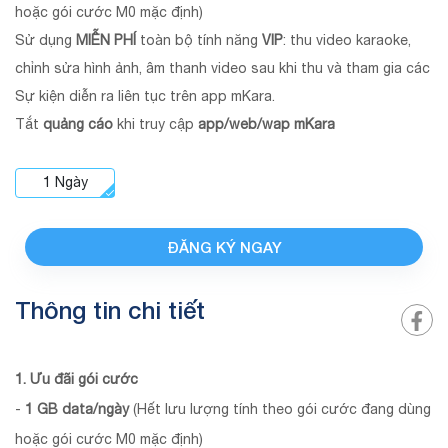
hoặc gói cước M0 mặc định)
Sử dụng
MIỄN PHÍ
toàn bộ tính năng
VIP
: thu video karaoke,
chỉnh sửa hình ảnh, âm thanh video sau khi thu và tham gia các
Sự kiện diễn ra liên tục trên app mKara.
Tắt
quảng cáo
khi truy cập
app/web/wap mKara
1
Ngày
ĐĂNG KÝ NGAY
Thông tin chi tiết
1. Ưu đãi gói cước
-
1 GB data/ngày
(Hết lưu lượng tính theo gói cước đang dùng
hoặc gói cước M0 mặc định)