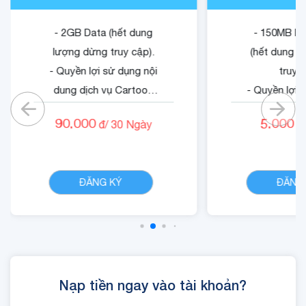
- 2GB Data (hết dung
- 150MB Da
lượng dừng truy cập).
(hết dung l
- Quyền lợi sử dụng nội
truy c
dung dịch vụ Cartoon
- Quyền lợi 
Game.
dung dịch v
90.000
5.000
đ/
30
Ngày
đ/
Gam
CHI TIẾT
ĐĂNG KÝ
ĐĂNG
Nạp tiền ngay vào tài khoản?