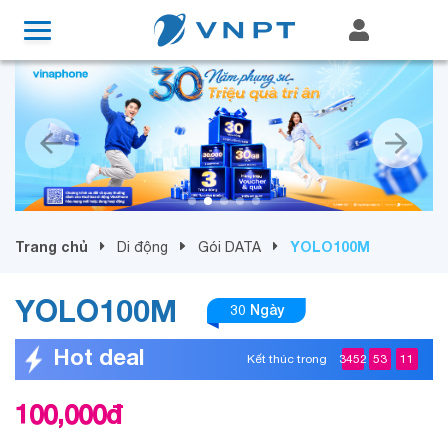
Trang chủ
YOLO100M
Di động
Gói DATA
YOLO100M
30 Ngày
Hot deal
Kết thúc trong
3452
53
11
100,000
đ