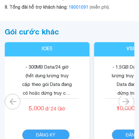
8. Tổng đài hỗ trợ khách hàng:
18001091
(miễn phí).
Gói cước khác
IOE5
VSIG
- 300MB Data/24 giờ
- 1,5GB Data
(hết dung lượng truy
lượng truy c
cập theo gói Data đang
Data đang
có hoặc dừng truy cập
dừng truy
nếu không có gói)
không có
5.000
10.000
đ/
24
Giờ
đ
- Cộng 500 RUBY.
- Quyền lợi 
- 01 Mã Quyền Lợi IOE
dung dịch 
CHI TIẾT
sử dụng trong 24 giờ.
ĐĂNG KÝ
ĐĂNG