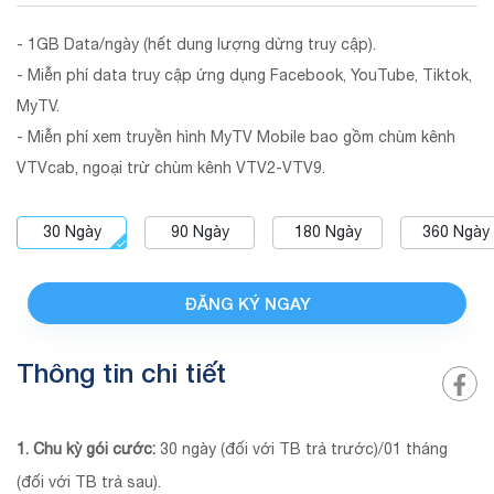
- 1GB Data/ngày (hết dung lượng dừng truy cập).
- Miễn phí data truy cập ứng dụng Facebook, YouTube, Tiktok,
MyTV.
- Miễn phí xem truyền hình MyTV Mobile bao gồm chùm kênh
VTVcab, ngoại trừ chùm kênh VTV2-VTV9.
30
Ngày
90
Ngày
180
Ngày
360
Ngày
ĐĂNG KÝ NGAY
Thông tin chi tiết
1. Chu kỳ gói cước:
30 ngày (đối với TB trả trước)/01 tháng
(đối với TB trả sau).