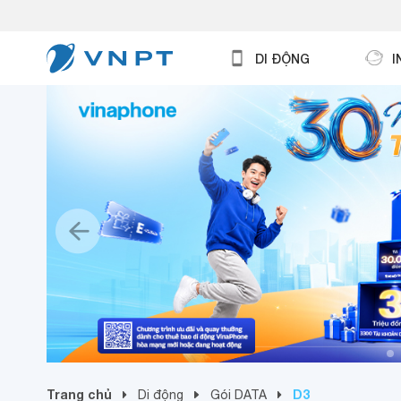
DI ĐỘNG
I
Trang chủ
D3
Di động
Gói DATA