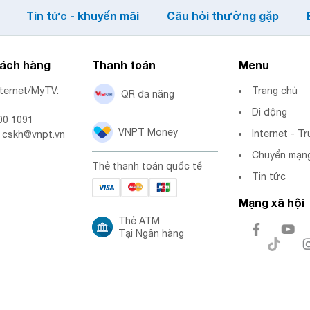
Tin tức - khuyến mãi
Câu hỏi thường gặp
hách hàng
Thanh toán
Menu
nternet/MyTV:
Trang chủ
QR đa năng
Di động
00 1091
VNPT Money
Internet - Tr
: cskh@vnpt.vn
Chuyển mạng
Thẻ thanh toán quốc tế
Tin tức
Mạng xã hội
Thẻ ATM
Tại Ngân hàng