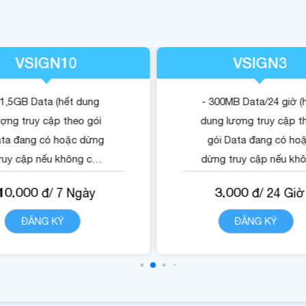
VSIGN10
VSIGN3
 1,5GB Data (hết dung
- 300MB Data/24 giờ (
ượng truy cập theo gói
dung lượng truy cập t
ta đang có hoặc dừng
gói Data đang có ho
ruy cập nếu không có
dừng truy cập nếu kh
gói).
có gói).
10.000
3.000
đ/
7
Ngày
đ/
24
Giờ
 Quyền lợi sử dụng nội
- Quyền lợi sử dụng n
dung dịch vụ Vsign.
dung dịch vụ Vsign.
ĐĂNG KÝ
CHI TIẾT
ĐĂNG KÝ
CHI TIẾ