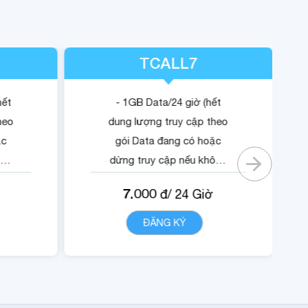
TCALL7
hết
- 1GB Data/24 giờ (hết
heo
dung lượng truy cập theo
ặc
gói Data đang có hoặc
ông
dừng truy cập nếu không
có gói).
7.000
đ/
24
Giờ
ội
- Quyền lợi sử dụng nội
dung dịch vụ Trustcall.
T
ĐĂNG KÝ
CHI TIẾT