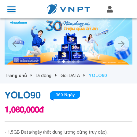
Trang chủ
YOLO90
Di động
Gói DATA
YOLO90
360 Ngày
1,080,000
đ
- 1,5GB Data/ngày (hết dung lượng dừng truy cập).