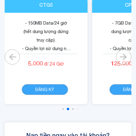
CTG5
CPV
- 150MB Data/24 giờ
- 7GB Data/
(hết dung lượng dừng
dung lượng 
truy cập).
cập
- Quyền lợi sử dụng nội
- Quyền lợi 
dung dịch vụ Cartoon
dung dị
5.000
125.000
đ/
24
Giờ
đ
Game.
Cloud
CHI TIẾT
ĐĂNG KÝ
ĐĂNG
Nạp tiền ngay vào tài khoản?