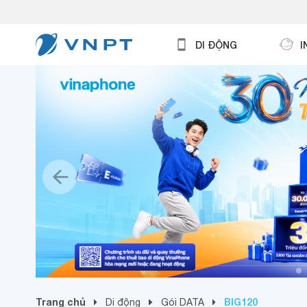
DI ĐỘNG
I
Trang chủ
BIG120
Di động
Gói DATA