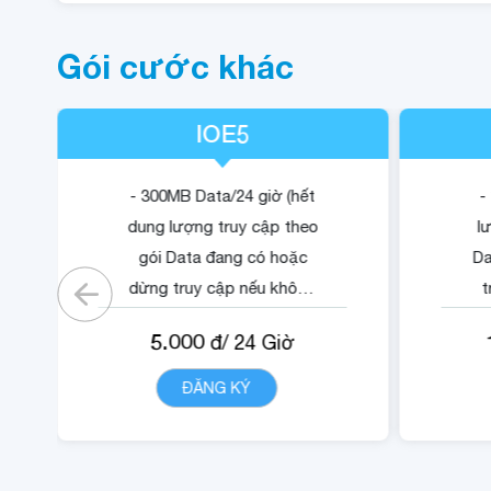
Gói cước khác
IOE5
- 300MB Data/24 giờ (hết
-
dung lượng truy cập theo
l
gói Data đang có hoặc
Da
dừng truy cập nếu không
t
có gói)
5.000
đ/
24
Giờ
- Cộng 500 RUBY.
-
- 01 Mã Quyền Lợi IOE sử
ĐĂNG KÝ
CHI TIẾT
dụng trong 24 giờ.