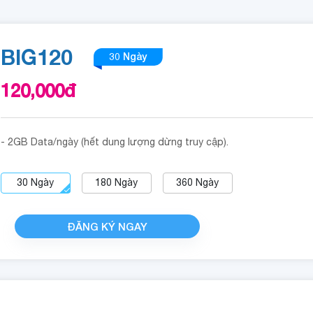
BIG120
30 Ngày
120,000
đ
- 2GB Data/ngày (hết dung lượng dừng truy cập).
30
Ngày
180
Ngày
360
Ngày
ĐĂNG KÝ NGAY