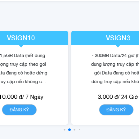
VSIGN10
VSIGN3
 1,5GB Data (hết dung
- 300MB Data/24 giờ (
ượng truy cập theo gói
dung lượng truy cập t
ta đang có hoặc dừng
gói Data đang có ho
ruy cập nếu không có
dừng truy cập nếu kh
gói).
có gói).
10.000
3.000
đ/
7
Ngày
đ/
24
Giờ
 Quyền lợi sử dụng nội
- Quyền lợi sử dụng n
dung dịch vụ Vsign.
dung dịch vụ Vsign.
ĐĂNG KÝ
CHI TIẾT
ĐĂNG KÝ
CHI TIẾ