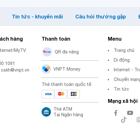
Tin tức - khuyến mãi
Câu hỏi thường gặp
hách hàng
Thanh toán
Menu
nternet/MyTV:
Trang chủ
QR đa năng
Di động
00 1091
VNPT Money
Internet - Tr
: cskh@vnpt.vn
Chuyển mạng
Thẻ thanh toán quốc tế
Tin tức
Mạng xã hội
Thẻ ATM
Tại Ngân hàng