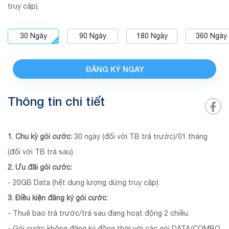
truy cập).
30
Ngày
90
Ngày
180
Ngày
360
Ngày
ĐĂNG KÝ NGAY
Thông tin chi tiết
1. Chu kỳ gói cước:
30 ngày (đối với TB trả trước)/01 tháng
(đối với TB trả sau).
2. Ưu đãi gói cước:
- 20GB Data (hết dung lượng dừng truy cập).
3. Điều kiện đăng ký gói cước:
- Thuê bao trả trước/trả sau đang hoạt động 2 chiều.
- Gói cước không đăng ký đồng thời với các gói DATA/COMBO