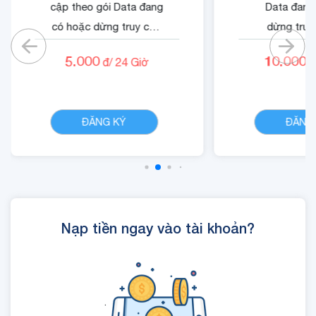
cập theo gói Data đang
Data đang
có hoặc dừng truy cập
dừng truy
nếu không có gói)
không có
5.000
10.000
đ/
24
Giờ
đ
- Cộng 500 RUBY.
- Quyền lợi 
- 01 Mã Quyền Lợi IOE
dung dịch 
CHI TIẾT
sử dụng trong 24 giờ.
ĐĂNG KÝ
ĐĂNG
Nạp tiền ngay vào tài khoản?
.