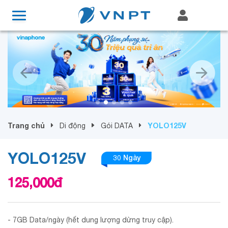
Trang chủ
YOLO125V
Di động
Gói DATA
YOLO125V
30 Ngày
125,000
đ
- 7GB Data/ngày (hết dung lượng dừng truy cập).