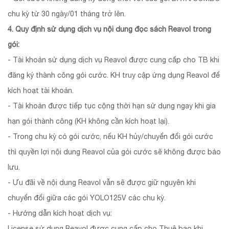
chu kỳ từ 30 ngày/01 tháng trở lên.
4. Quy định sử dụng dịch vụ nội dung đọc sách Reavol trong
gói:
- Tài khoản sử dụng dịch vụ Reavol được cung cấp cho TB khi
đăng ký thành công gói cước. KH truy cập ứng dụng Reavol để
kích hoạt tài khoản.
- Tài khoản được tiếp tục cộng thời hạn sử dụng ngay khi gia
hạn gói thành công (KH không cần kích hoạt lại).
- Trong chu kỳ có gói cước, nếu KH hủy/chuyển đổi gói cước
thì quyền lợi nội dung Reavol của gói cước sẽ không được bảo
lưu.
- Ưu đãi về nội dung Reavol vẫn sẽ được giữ nguyên khi
chuyển đổi giữa các gói YOLO125V các chu kỳ.
- Hướng dẫn kích hoạt dịch vụ:
License sử dụng Reavol được cung cấp cho Thuê bao khi