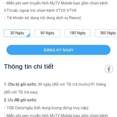
- Miễn phí xem truyền hình MyTV Mobile bao gồm chùm kênh
VTVcab, ngoại trừ chùm kênh VTV2-VTV9.
- Tài khoản sử dụng nội dung dịch vụ Reavol.
30
Ngày
90
Ngày
180
Ngày
360
Ngày
ĐĂNG KÝ NGAY
Thông tin chi tiết
1. Chu kỳ gói cước:
30 ngày (đối với TB trả trước)/01 tháng
(đối với TB trả sau).
2. Ưu đãi gói cước:
- 7GB Data/ngày (hết dung lượng dừng truy cập).
- Miễn phí xem truyền hình MyTV Mobile bao gồm chùm kênh