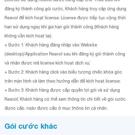
đăng ký thành công gói cước, Khách hàng truy cập ứng dụng
Reavol để kích hoạt license. License được tiếp tục cộng thời
hạn sử dụng ngay khi gia hạn gói thành công (Khách hàng
không cần kích hoạt lại).
+ Bước 1: Khách hàng đăng nhập vào Website
(desktop)/Application Reavol sau khi đăng ký gói thành công
và nhận được mã license kích hoạt dịch vụ;
+ Bước 2: Khách hàng click vào biểu tượng chiếc khóa góc
trên màn hình và làm theo hướng dẫn để kích hoạt license;
+ Bước 3: Khách hàng được cấp quyền lợi gói và sử dụng
Reavol; Khách hàng có thể xem thông tin chi tiết về gói cước
được cấp, ngày được cấp ở mục thông tin cá nhân.
5. Gói cước tự động gia hạn.
Gói cước khác
6. Kiểm tra dung lượng còn lại của gói cước: